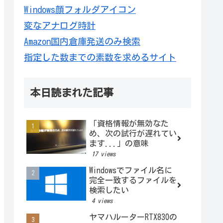
Windows顔フォルダアイコン
変なアナログ時計
Amazon国内倉庫発送のみ検索
指定した数までの素数を求めるサイト
本日読まれた記事
「資格情報が無効なた
め、次の試行が遅れてい
ます...」の意味
17 views
Windowsでファイル名に
完全一致するファイルを
検索したい
4 views
ヤマハルーターRTX830の