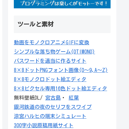
ツールと素材
動画をモノクロアニメGIFに変換
シンプルな落ち物ゲーム(OTIMONO)
パスワードを適当に作るサイト
8×8ドットPNGフォント画像(0～9,A～Z)
8×8モノクロドット絵エディタ
8×8ピクセル専用16色ドット絵エディタ
無料壁紙DL/
宮古島
・
紅葉
銀河鉄道の夜のセリフをスワイプ
涼宮ハルヒの端末シミュレート
300字小説原稿用紙サイト