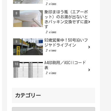
2 views
象印まほう瓶（エアーポ
ット）のお湯が出ないと
きパッキン交換せずに直
す
2 views
92歳営業中！50号沿いフ
ジヤドライブイン
2 views
A4印刷用／ASCIIコード
表
2 views
カテゴリー