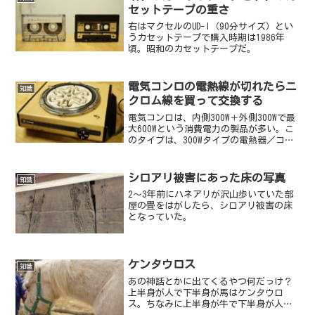
セットテープの重さ
右はマクセルのUD-I（90分サイズ）とい
うカセットテープで購入時期は1986年
頃。昭和のカセットテープだ。
電気コンロの電熱線が切れたらニ
知識
クロム線を買って交換する
電気コンロは、内側300W＋外側300Wで最
大600Wという消費電力の製品が多い。こ
のタイプは、300Wタイプの電熱器／コン
ロ用のニクロム線を2本買えば、全体の電
熱線を交換できる。
シロアリ被害にあった床の写真
知識
2～3年前にハネアリが沢山歩いていた部
屋の畳をはがしたら、シロアリ被害の床
となっていた。
ケンタウロス
知識
あの神話とかに出てくるやつ何だっけ？
上半身が人で下半身が馬はケンタウロ
ス。ちなみに上半身が牛で下半身が人は