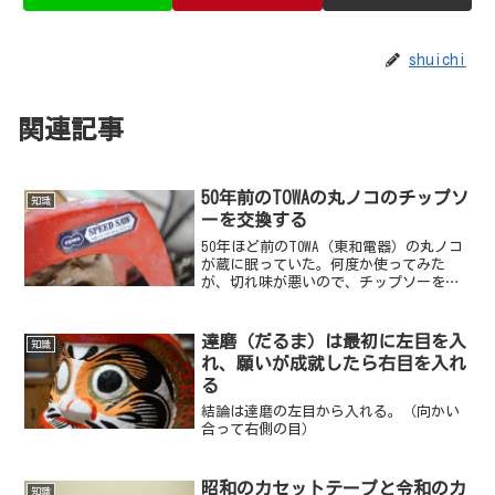
shuichi
関連記事
50年前のTOWAの丸ノコのチップソ
知識
ーを交換する
50年ほど前のTOWA（東和電器）の丸ノコ
が蔵に眠っていた。何度か使ってみた
が、切れ味が悪いので、チップソーを交
換した。
達磨（だるま）は最初に左目を入
知識
れ、願いが成就したら右目を入れ
る
結論は達磨の左目から入れる。（向かい
合って右側の目）
昭和のカセットテープと令和のカ
知識