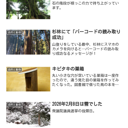
石の階段が根っこの力で持ち上がってい
ます。
杉林にて「バーコードの読み取り
自然と動物
成功」
山登りをしている最中、杉林にスマホの
カメラを向けると…バーコードの読み取
り成功なるメッセージが！
キビタキの巣箱
自然と動物
丸い小さな穴が空いている巣箱は一度作
ったので、違う見た目の巣箱を作ってみ
たくなった。図書館で借りた鳥の本をみ
ていたらキビタキの巣箱というものがあ
り、やけに入り口部分が大きな巣箱だっ
た。
2026年2月8日は雪でした
自然と動物
衆議院議員選挙の投票日。