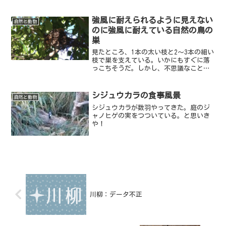
強風に耐えられるように見えない
自然と動物
のに強風に耐えている自然の鳥の
巣
見たところ、1本の太い枝と2～3本の細い
枝で巣を支えている。いかにもすぐに落
っこちそうだ。しかし、不思議なことに
強風や台風がきてもびくともしない。
シジュウカラの食事風景
自然と動物
シジュウカラが数羽やってきた。庭のジ
ャノヒゲの実をつついている。と思いき
や！
川柳：データ不正