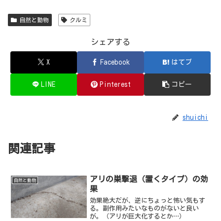
自然と動物
クルミ
シェアする
X
Facebook
はてブ
LINE
Pinterest
コピー
shuichi
関連記事
アリの巣撃退（置くタイプ）の効
自然と動物
果
効果絶大だが、逆にちょっと怖い気もす
る。副作用みたいなものがないと良い
が。（アリが巨大化するとか…）