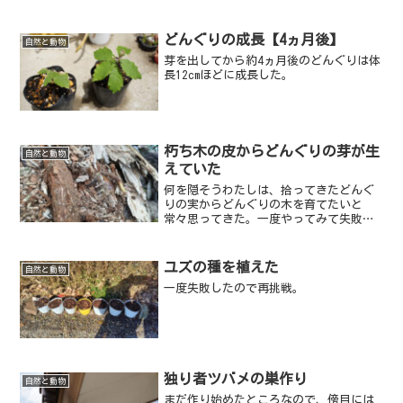
どんぐりの成長【4ヵ月後】
自然と動物
芽を出してから約4ヵ月後のどんぐりは体
長12cmほどに成長した。
朽ち木の皮からどんぐりの芽が生
自然と動物
えていた
何を隠そうわたしは、拾ってきたどんぐ
りの実からどんぐりの木を育てたいと
常々思ってきた。一度やってみて失敗し
たこともある。
ユズの種を植えた
自然と動物
一度失敗したので再挑戦。
独り者ツバメの巣作り
自然と動物
まだ作り始めたところなので、傍目には