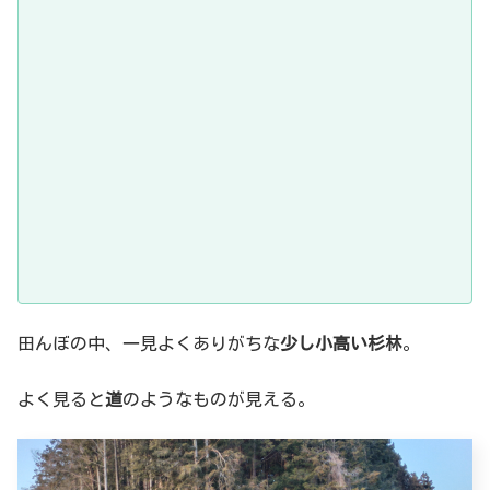
田んぼの中、一見よくありがちな
少し小高い杉林
。
よく見ると
道
のようなものが見える。