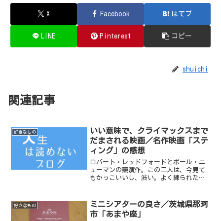
X
Facebook
はてブ
LINE
Pinterest
コピー
shuichi
関連記事
いい意味で、クライマックスまで
好きなもの
だまされる映画／名作映画「ステ
ィング」の感想
ロバート・レッドフォードとポール・ニ
ューマンの競演作。この二人は、今見て
もかっこいいし、渋い。よく練られた映
画だなあ、というのが観終わったときの
感想。人を騙すギャング映画である。ペ
テン師役の競演の二人に最後の最後まで
ミニシアターの良さ／茨城県那珂
好きなもの
騙される映画だ。「人を騙...
市「あまや座」