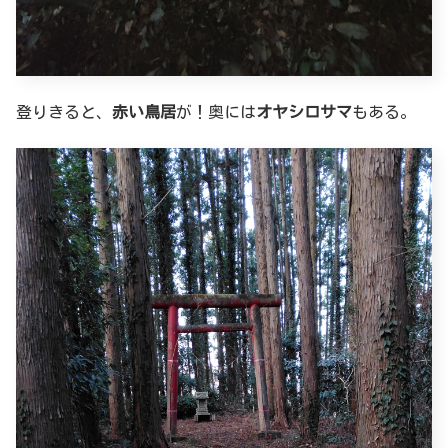
登りきると、
赤い鳥居
が！奥には
オヤシロサマ
もある。