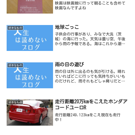
映画は映画館に行って観ることも含めて
映画なんですよね
地球ごっこ
好きなもの
子供会の行事があり、みなで大洗（茨
城）の海に行った。天気は曇り空、午後
から雨の予報である。海はこれから潮が
満ちてくる時間帯だった。子供たちは大
人たちのあまり乗り気でない気分をよそ
にかなりはしゃいでいた。わたしも子供
のようには走り回ってこそい...
雨の日の遊び
好きなもの
雨の日は外に出るのも気が引ける。晴れ
ていればどこに行っても気持ちがいいも
のだけれど、雨それもどしゃ降りだとお
っくうだ。一人で本を読むのもいいが、
家族みんながそろっての遊びなら、わた
しはカードゲームをする。お金もかから
ず白熱できるので、外で雨...
走行距離20万kmをこえたホンダア
好きなもの
コードユーロR
走行距離249,123kmをこえ現在も走行
中！