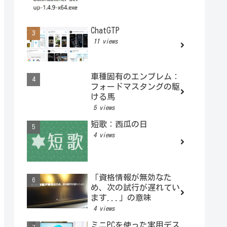
ChatGTP
11 views
車種固有のエンブレム：
フォードマスタングの駆
ける馬
5 views
短歌：西瓜の日
4 views
「資格情報が無効なた
め、次の試行が遅れてい
ます...」の意味
4 views
ミニPCを使った実用デス