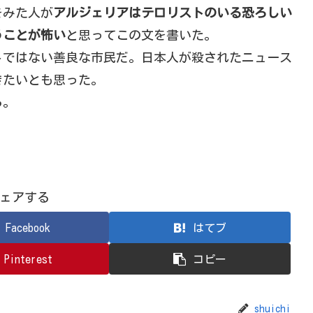
をみた人が
アルジェリアはテロリストのいる恐ろしい
うことが怖い
と思ってこの文を書いた。
トではない善良な市民だ。日本人が殺されたニュース
きたいとも思った。
ら。
ェアする
Facebook
はてブ
Pinterest
コピー
shuichi