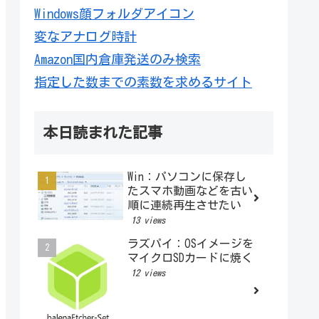
Windows顔フォルダアイコン
変なアナログ時計
Amazon国内倉庫発送のみ検索
指定した数までの素数を求めるサイト
本日読まれた記事
Win：パソコンに保存し
たスマホ動画などを古い
順に連続再生させたい
13 views
ラズパイ：OSイメージを
マイクロSDカードに焼く
12 views