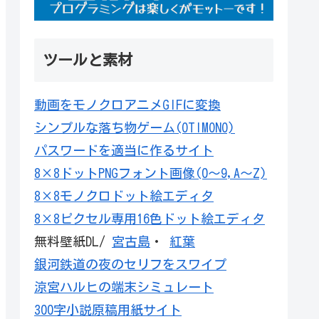
ツールと素材
動画をモノクロアニメGIFに変換
シンプルな落ち物ゲーム(OTIMONO)
パスワードを適当に作るサイト
8×8ドットPNGフォント画像(0～9,A～Z)
8×8モノクロドット絵エディタ
8×8ピクセル専用16色ドット絵エディタ
無料壁紙DL/
宮古島
・
紅葉
銀河鉄道の夜のセリフをスワイプ
涼宮ハルヒの端末シミュレート
300字小説原稿用紙サイト