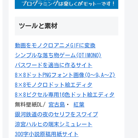
ツールと素材
動画をモノクロアニメGIFに変換
シンプルな落ち物ゲーム(OTIMONO)
パスワードを適当に作るサイト
8×8ドットPNGフォント画像(0～9,A～Z)
8×8モノクロドット絵エディタ
8×8ピクセル専用16色ドット絵エディタ
無料壁紙DL/
宮古島
・
紅葉
銀河鉄道の夜のセリフをスワイプ
涼宮ハルヒの端末シミュレート
300字小説原稿用紙サイト