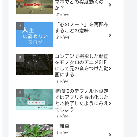
マホでどの程度動くの
か？
2 views
「心のノート」を再配布
することの意味
2 views
コンデジで撮影した動画
をモノクロのアニメGIF
にして元の音をつけた動
画にする
1 view
HWiNFOのデフォルト設定
ではアプリを最小化した
とき終了したようにみえ
てしまう
1 view
「雑草」
1 view