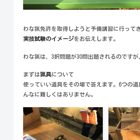
わな猟免許を取得しようと予備講習に行って
実技試験のイメージ
をお伝えします。
わな猟は、3択問題が30問出題されるのです
まずは
猟具
について
使っていい道具をその場で答えます。6つの道
んなに難しくはありません。