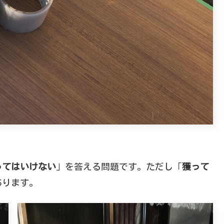
ってはいけない
」を答える問題です。ただし「
獲って
あります。