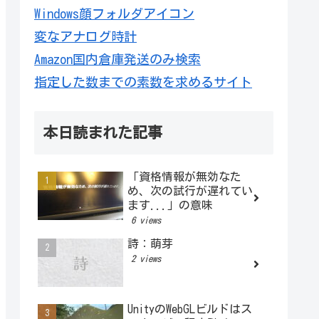
Windows顔フォルダアイコン
変なアナログ時計
Amazon国内倉庫発送のみ検索
指定した数までの素数を求めるサイト
本日読まれた記事
「資格情報が無効なた
め、次の試行が遅れてい
ます...」の意味
6 views
詩：萌芽
2 views
UnityのWebGLビルドはス