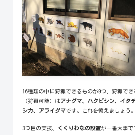
16種類の中に狩猟できるものが9つ、狩猟で
（狩猟可能）は
アナグマ、ハクビシン、イタ
シカ、アライグマ
です。これを憶えましょう
3つ目の実技、
くくりわなの設置
が一番大事で