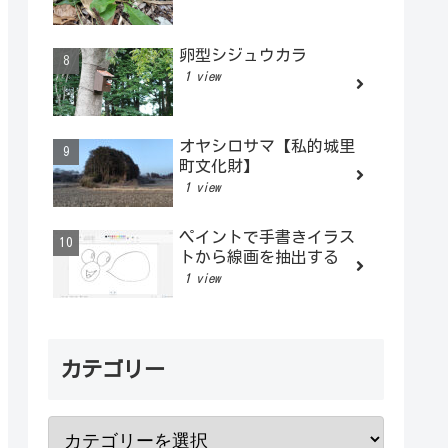
卵型シジュウカラ
1 view
オヤシロサマ【私的城里
町文化財】
1 view
ペイントで手書きイラス
トから線画を抽出する
1 view
カテゴリー