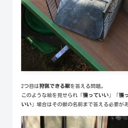
2つ目は
狩猟できる獣
を答える問題。
このような絵を見せられ「
獲っていい
」「
獲
いい
」場合はその獣の名前まで答える必要が