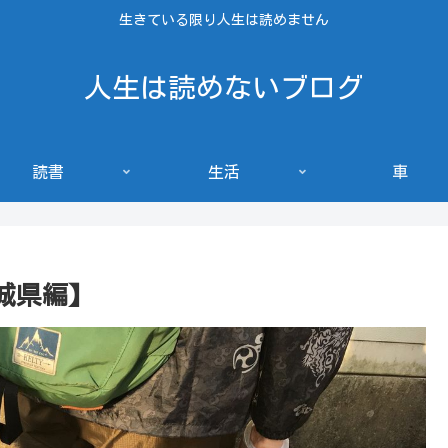
生きている限り人生は読めません
人生は読めないブログ
読書
生活
車
城県編】