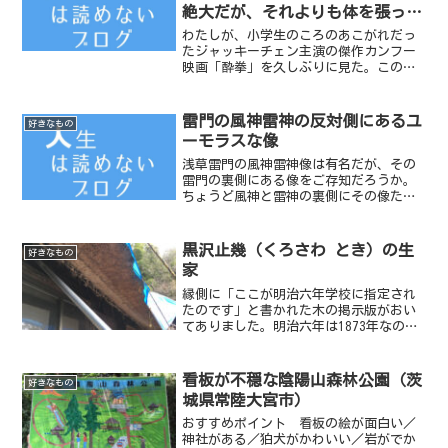
絶大だが、それよりも体を張って
表現しているジャッキーチェンが
わたしが、小学生のころのあこがれだっ
凄いのだと思う件
たジャッキーチェン主演の傑作カンフー
映画「酔拳」を久しぶりに見た。この映
画の日本語吹き替え版をテレビで見た翌
日、小学校にいくと友達がみんなこの酔
拳のまねをして、急性カンフー使いとな
雷門の風神雷神の反対側にあるユ
好きなもの
っていた。
ーモラスな像
浅草雷門の風神雷神像は有名だが、その
雷門の裏側にある像をご存知だろうか。
ちょうど風神と雷神の裏側にその像たち
は位置している。【写真／2012年11月21
日 風神の裏側にいる天竜像】【写真／
2012年11月21日 雷神の裏側にいる金竜
黒沢止幾（くろさわ とき）の生
好きなもの
像】
家
縁側に「ここが明治六年学校に指定され
たのです」と書かれた木の掲示版がおい
てありました。明治六年は1873年なので
2024年からすれば151年前ですね。
看板が不穏な陰陽山森林公園（茨
好きなもの
城県常陸大宮市）
おすすめポイント 看板の絵が面白い／
神社がある／狛犬がかわいい／岩がでか