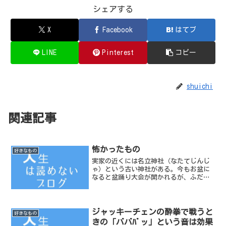
シェアする
X
Facebook
はてブ
LINE
Pinterest
コピー
shuichi
関連記事
怖かったもの
好きなもの
実家の近くには名立神社（なたてじんじ
ゃ）という古い神社がある。今もお盆に
なると盆踊り大会が開かれるが、ふだん
は子どもたちの遊び場だった。少なくと
もわたしの小学校時代は野球をしたり、
かくれんぼをしたり缶蹴りしたりと遊び
場になっていた。今はどう...
ジャッキーチェンの酔拳で戦うと
好きなもの
きの「ババﾊﾞッ」という音は効果