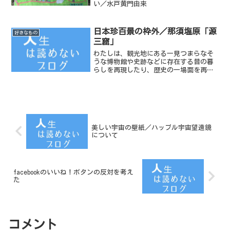
い／水戸黄門由来
日本珍百景の枠外／那須塩原「源
好きなもの
三窟」
わたしは、観光地にある一見つまらなそ
うな博物館や史跡などに存在する昔の暮
らしを再現したり、歴史の一場面を再現
したような変な人形が大好きだ。先日旅
行した那須塩原にある史跡鍾乳洞「源三
窟」にも変な人形はいた。「源三窟」の
内部
美しい宇宙の壁紙／ハッブル宇宙望遠鏡
について
facebookのいいね！ボタンの反対を考え
た
コメント