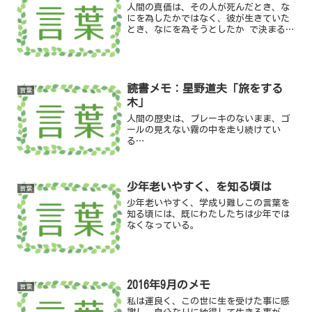
人間の真価は、その人が死んだとき、な
にを為したかではなく、彼が生きていた
とき、なにを為そうとしたか で決まるの
である
読書メモ：星野道夫「旅をする
言葉
木」
人間の歴史は、ブレーキのないまま、ゴ
ールの見えない霧の中を走り続けてい
る…
少年老いやすく、を知る頃は
言葉
少年老いやすく、学成り難しこの言葉を
知る頃には、既にわたしたちは少年では
なくなっている。
2016年9月のメモ
言葉
私は運良く、この世に生を受けた事に感