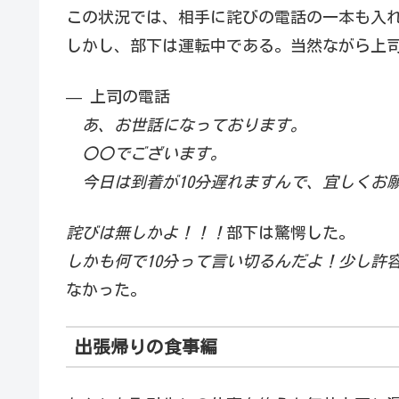
この状況では、相手に詫びの電話の一本も入
しかし、部下は運転中である。当然ながら上
— 上司の電話
あ、お世話になっております。
〇〇でございます。
今日は到着が10分遅れますんで、宜しくお
詫びは無しかよ！！！
部下は驚愕した。
しかも何で10分って言い切るんだよ！少し許
なかった。
出張帰りの食事編