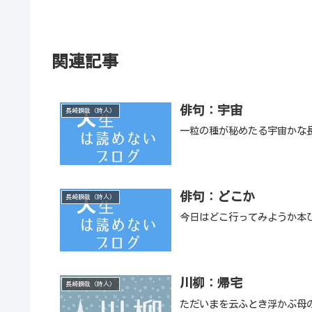
関連記事
俳句：宇宙
長崎瞬哉（詩人）
一粒の種が秘めたる宇宙かな
俳句：どこか
長崎瞬哉（詩人）
今日はどこ行ってみようか本
川柳：帰宅
長崎瞬哉（詩人）
ただいまを云ふとき浮かぶ母