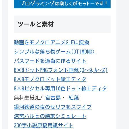
ツールと素材
動画をモノクロアニメGIFに変換
シンプルな落ち物ゲーム(OTIMONO)
パスワードを適当に作るサイト
8×8ドットPNGフォント画像(0～9,A～Z)
8×8モノクロドット絵エディタ
8×8ピクセル専用16色ドット絵エディタ
無料壁紙DL/
宮古島
・
紅葉
銀河鉄道の夜のセリフをスワイプ
涼宮ハルヒの端末シミュレート
300字小説原稿用紙サイト