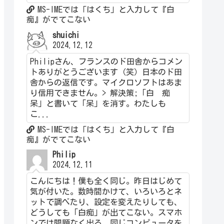
MS-IMEでは「はくち」と入力して『白
痴』がでてこない
shuichi
2024.12.12
Philipさん、フランスのド田舎からコメン
トありがとうございます（笑）日本のド田
舎からの返信です。マイクロソフトはあま
り信用できません。> 解決策;「白 痴
呆」と書いて「呆」を消す。わたしも
こ...
MS-IMEでは「はくち」と入力して『白
痴』がでてこない
Philip
2024.12.11
こんにちは！僕も全く同じ。昨日はじめて
気が付いた。数時間かけて、いろいろとネ
ットで調べたり、設定を変えたりしても、
どうしても「白痴」が出てこない。スマホ
ンでは問題なく出る。同じコンピュータを