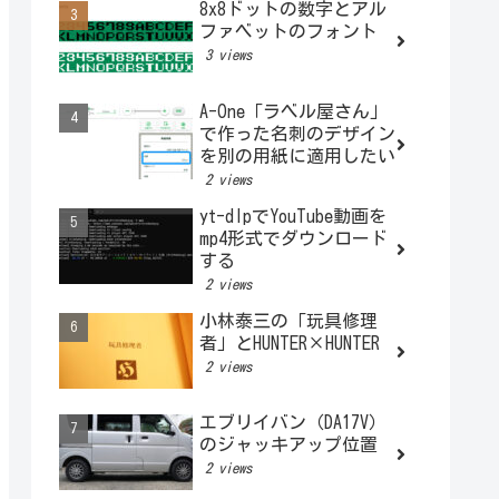
8x8ドットの数字とアル
ファベットのフォント
3 views
A-One「ラベル屋さん」
で作った名刺のデザイン
を別の用紙に適用したい
2 views
yt-dlpでYouTube動画を
mp4形式でダウンロード
する
2 views
小林泰三の「玩具修理
者」とHUNTER×HUNTER
2 views
エブリイバン（DA17V）
のジャッキアップ位置
2 views