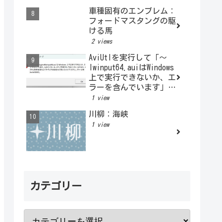
車種固有のエンブレム：
フォードマスタングの駆
ける馬
2 views
AviUtlを実行して「～
lwinput64.auiはWindows
上で実行できないか、エ
ラーを含んでいます」と
表示されるとき
1 view
川柳：海峡
1 view
カテゴリー