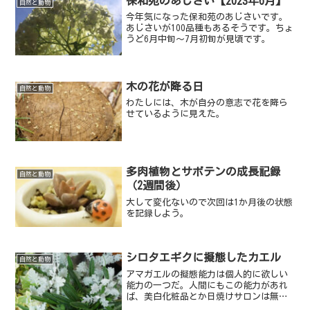
保和苑のあじさい【2023年6月】
自然と動物
今年気になった保和苑のあじさいです。
あじさいが100品種もあるそうです。ちょ
うど6月中旬～7月初旬が見頃です。
木の花が降る日
自然と動物
わたしには、木が自分の意志で花を降ら
せているように見えた。
多肉植物とサボテンの成長記録
自然と動物
（2週間後）
大して変化ないので次回は1か月後の状態
を記録しよう。
シロタエギクに擬態したカエル
自然と動物
アマガエルの擬態能力は個人的に欲しい
能力の一つだ。人間にもこの能力があれ
ば、美白化粧品とか日焼けサロンは無く
なるかもしれない。