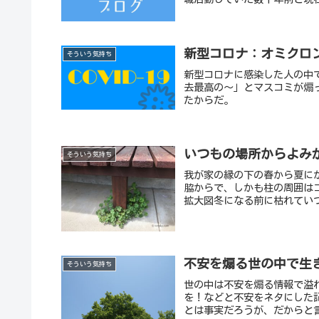
新型コロナ：オミクロ
そういう気持ち
新型コロナに感染した人の中
去最高の～」とマスコミが煽
たからだ。
いつもの場所からよみ
そういう気持ち
我が家の縁の下の春から夏に
脇からで、しかも柱の周囲は
拡大図冬になる前に枯れていつ
不安を煽る世の中で生
そういう気持ち
世の中は不安を煽る情報で溢
を！などと不安をネタにした
とは事実だろうが、だからと言