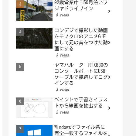
92歳営業中！50号沿いフ
ジヤドライブイン
5 views
コンデジで撮影した動画
をモノクロのアニメGIF
にして元の音をつけた動
画にする
3 views
ヤマハルーターRTX830の
コンソールポートにUSB
ケーブルで接続してログ
インする
3 views
ペイントで手書きイラス
トから線画を抽出する
2 views
Windowsでファイル名に
完全一致するファイルを