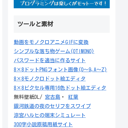
ツールと素材
動画をモノクロアニメGIFに変換
シンプルな落ち物ゲーム(OTIMONO)
パスワードを適当に作るサイト
8×8ドットPNGフォント画像(0～9,A～Z)
8×8モノクロドット絵エディタ
8×8ピクセル専用16色ドット絵エディタ
無料壁紙DL/
宮古島
・
紅葉
銀河鉄道の夜のセリフをスワイプ
涼宮ハルヒの端末シミュレート
300字小説原稿用紙サイト