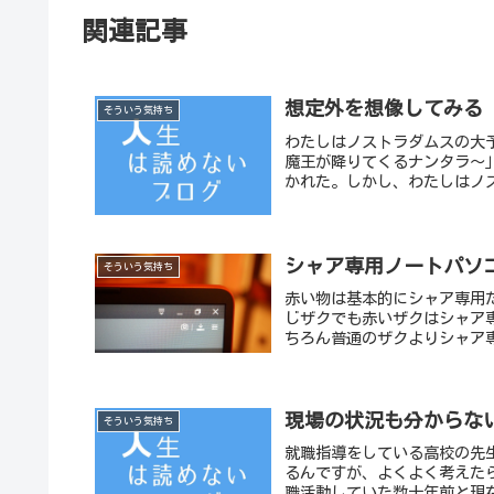
関連記事
想定外を想像してみる
そういう気持ち
わたしはノストラダムスの大予
魔王が降りてくるナンタラ〜
かれた。しかし、わたしはノス
シャア専用ノートパソ
そういう気持ち
赤い物は基本的にシャア専用
じザクでも赤いザクはシャア
ちろん普通のザクよりシャア専
現場の状況も分からな
そういう気持ち
就職指導をしている高校の先
るんですが、よくよく考えた
職活動していた数十年前と現在