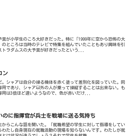
言が小学生のころ大好きだった。特に「1999年に空から恐怖の大
」のところは当時のテレビで特集を組んでいたこともあり興味を引
トラダムスの大予言が好きだったという...
コン
だ。シャアは自分の操る機体を赤く塗って差別化を図っていた。同
専用であり、シャア以外の人が乗って操縦することは出来ない。も
用は3倍ほど速いようなので、色が赤いだけ...
いのに指揮官が兵士を戦場に送る気持ち
生からこんな話を聞いた。「就職希望の学生に対して指導をしてい
らわたし自身現在の就職活動の現場を知らないんです。わたしが就
とは状況が違うでしょう？それで学生を就職...