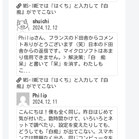
MS-IMEでは「はくち」と入力して『白
痴』がでてこない
shuichi
2024.12.12
Philipさん、フランスのド田舎からコメン
トありがとうございます（笑）日本のド田
舎からの返信です。マイクロソフトはあま
り信用できません。> 解決策;「白 痴
呆」と書いて「呆」を消す。わたしも
こ...
MS-IMEでは「はくち」と入力して『白
痴』がでてこない
Philip
2024.12.11
こんにちは！僕も全く同じ。昨日はじめて
気が付いた。数時間かけて、いろいろとネ
ットで調べたり、設定を変えたりしても、
どうしても「白痴」が出てこない。スマホ
ンでは問題なく出る。同じコンピュータを