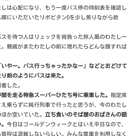
たしは心配になり、もう一度バス停の時刻表を確認し
際にいただいたリポビタンDを少し焦りながら飲
バスを待つ人はリュックを背負った旅人風のわたし一
た。親戚がまたわたしの前に現れたらどんな顔すれば
「いやー。バス行っちゃったかなー」などとおどけて
たり前のようにバスは来た。
到着した。
野間を走る特急スーパーひたち号に乗車した。
指定席
さえ乗らずに鈍行列車で行ったと思うが、今のわたし
のほか空いていた。
立ち食いのそば屋のおばさんの話
い。
今日はゴールデンウィークとはいえ平日なので、
も昔程は混雑しないらしい。みんな電車を利用しなく