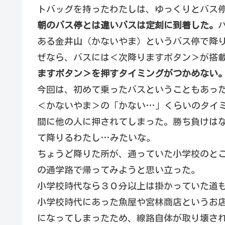
トバッグを持ったわたしは、ゆっくりとバス
朝のバス停とは違いバスは定刻に到着した。
ある金井山（かないやま）というバス停で降
ぜなら、バスには＜次降りますボタン＞が搭
ますボタン＞を押すタイミングがつかめない
今回は、初めて乗ったバスということもあっ
＜かないやま＞の「かない…」くらいのタイ
間に他の人に押されてしまった。勝ち負けは
て降りるわたし…みたいな。
ちょうど降りた所が、通っていた小学校のと
の通学路で帰ってみようと思い立った。
小学校時代なら３０分以上は掛かっていた道
小学校時代にあった魚屋や宮林商店というお
になってしまったため、線路自体が取り壊さ