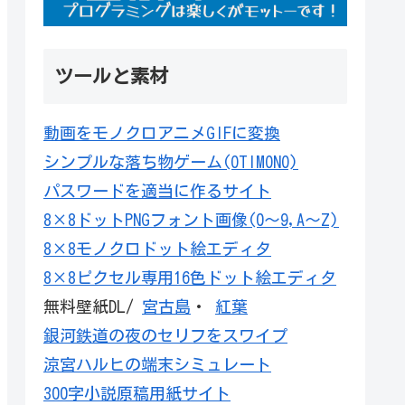
ツールと素材
動画をモノクロアニメGIFに変換
シンプルな落ち物ゲーム(OTIMONO)
パスワードを適当に作るサイト
8×8ドットPNGフォント画像(0～9,A～Z)
8×8モノクロドット絵エディタ
8×8ピクセル専用16色ドット絵エディタ
無料壁紙DL/
宮古島
・
紅葉
銀河鉄道の夜のセリフをスワイプ
涼宮ハルヒの端末シミュレート
300字小説原稿用紙サイト