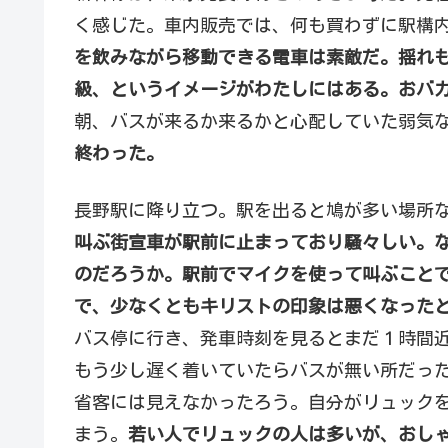
く感じた。車内販売では、何も買わずに駅構
を飲みながら移動できる電車は素敵だ。揺れ
級、というイメージがわたしにはある。おバ
朝、バスが来るか来るかと心配していた弱気
終わった。
長野駅に降り立つ。駅を出ると鳩が多い場所
叫ぶ街宣車が駅前に止まっており騒々しい。
のだろうか。駅前でマイクを使って叫ぶこと
で、少なくともキリストの印象は悪くなった
バス停に行き、発車時刻を見るとまだ１時間
もう少し遅く着いていたらバスが無い所だっ
省客には見えなかったろう。自分がリュック
まう。
若い人でリュックの人は多いが、おし