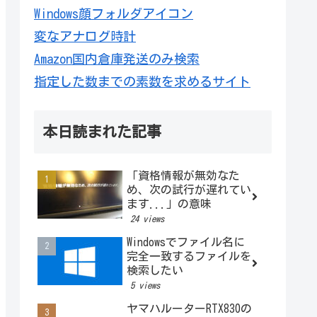
Windows顔フォルダアイコン
変なアナログ時計
Amazon国内倉庫発送のみ検索
指定した数までの素数を求めるサイト
本日読まれた記事
「資格情報が無効なた
め、次の試行が遅れてい
ます...」の意味
24 views
Windowsでファイル名に
完全一致するファイルを
検索したい
5 views
ヤマハルーターRTX830の