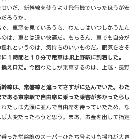
たせいだ。新幹線を使うより飛行機でいったほうが安
いだろうか。
席で、車窓を見ているうち、わたしはいつしかうたた
るのは、車とは違い快適だ。もちろん、車でも自分が
の揺れというのは、気持ちのいいものだ。眠気をさそ
に１時間と１０分で電車はJR上野駅に到着した。
り換え口だ。
今回わたしが乗車するのは、上越・長野
新幹線は、常磐線と違ってさすがに込んでいた。わた
駅である東京駅で自由席に乗った乗客が多かったらし
。
わたしは先頭に並んで自由席を待っていたため、な
れば大変だったろうと思う。まあ、お金を出して指定
程乗った常磐線のスーパーひたち号よりも揺れが大き