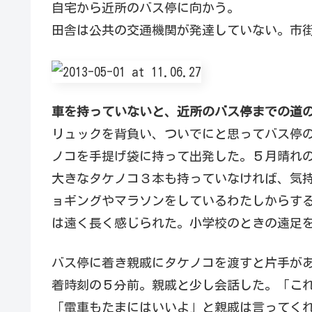
自宅から近所のバス停に向かう。
田舎は公共の交通機関が発達していない。市
車を持っていないと、近所のバス停までの道
リュックを背負い、ついでにと思ってバス停
ノコを手提げ袋に持って出発した。５月晴れ
大きなタケノコ３本も持っていなければ、気
ョギングやマラソンをしているわたしからす
は遠く長く感じられた。小学校のときの遠足
バス停に着き親戚にタケノコを渡すと片手が
着時刻の５分前。親戚と少し会話した。「こ
「電車もたまにはいいよ」と親戚は言ってく