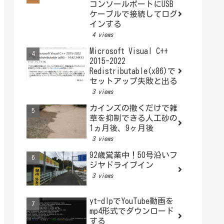
コンソールポートにUSB
ケーブルで接続してログ
インする
4 views
Microsoft Visual C++
2015-2022
Redistributable(x86)で
セットアップ失敗と出る
3 views
カインズの撒くだけで雑
草を抑制できる人工砂の
1ヵ月後、9ヶ月後
3 views
92歳営業中！50号沿いフ
ジヤドライブイン
3 views
yt-dlpでYouTube動画を
mp4形式でダウンロード
する