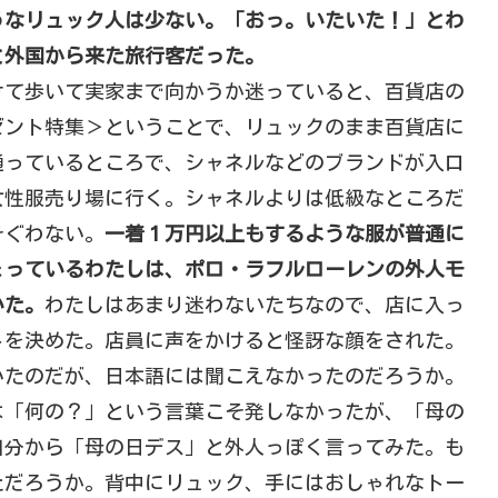
うなリュック人は少ない。「おっ。いたいた！」とわ
と外国から来た旅行客だった。
けて歩いて実家まで向かうか迷っていると、百貨店の
ゼント特集＞ということで、リュックのまま百貨店に
通っているところで、シャネルなどのブランドが入口
女性服売り場に行く。シャネルよりは低級なところだ
そぐわない。
一着１万円以上もするような服が普通に
ょっているわたしは、ポロ・ラフルローレンの外人モ
いた。
わたしはあまり迷わないたちなので、店に入っ
トを決めた。店員に声をかけると怪訝な顔をされた。
いたのだが、日本語には聞こえなかったのだろうか。
は「何の？」という言葉こそ発しなかったが、「母の
自分から「母の日デス」と外人っぽく言ってみた。も
ただろうか。背中にリュック、手にはおしゃれなトー