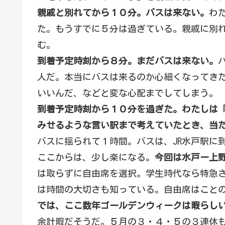
親戚と別れてから１０分。バスは来ない。
わ
た。もうすでに５分は過ぎている。親戚に別れ
む。
到着予定時刻から８分。まだバスは来ない。
人だ。本当にバスは来るのか心細くなってき
いいんだ、などと変な心配までしてしまう。
到着予定時刻から１０分を過ぎた。わたしは
みせるような言い訳まで考えていたとき、当
バスに揺られて１時間。バスは、JR水戸駅に
ここからは、少し楽になる。
今回は水戸ー上
は取らずに自由席を選択。学生時代なら特急
は時間の大切さも知っている。自由席はこと
では、ここ数年ゴールデンウィークは暇らし
余計暇だそうだ。５月の３・４・５の３連休