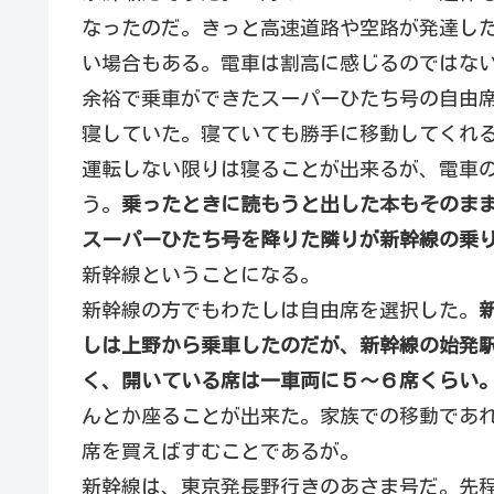
なったのだ。きっと高速道路や空路が発達し
い場合もある。電車は割高に感じるのではな
余裕で乗車ができたスーパーひたち号の自由
寝していた。寝ていても勝手に移動してくれ
運転しない限りは寝ることが出来るが、電車
う。
乗ったときに読もうと出した本もそのまま
スーパーひたち号を降りた隣りが新幹線の乗
新幹線ということになる。
新幹線の方でもわたしは自由席を選択した。
しは上野から乗車したのだが、新幹線の始発
く、開いている席は一車両に５〜６席くらい
んとか座ることが出来た。家族での移動であ
席を買えばすむことであるが。
新幹線は、東京発長野行きのあさま号だ。先