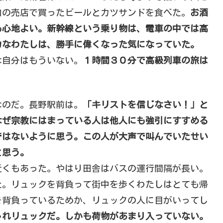
内の売店で買ったビールとカツサンドを食べた。
お酒
も心地よい。新幹線という乗り物は、電車の中では高
カなわたしは、勝手に偉くなった気になっていた。
な自分はもういない。
１時間３０分で高級列車の旅は
なのだ。長野駅前は。
「キリストを信じなさい！」と
なぜ宗教にはまっている人は他人にも強引にすすめる
ではないように思う。この人が大声で叫んでいたせい
と思う。
近くもあった。やはり田舎はバスの運行間隔が長い。
た。リュックを背負って街中を歩くわたしはとても帰
を背負っているためか、リュックの人に目がいってし
ゃれリュックだ。しかも荷物があまり入っていない。