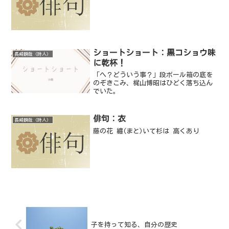
ショートショート：黒コショウ味
長崎瞬哉（詩人）
に乾杯！
「へ？どういう事？」段ボール箱の底を
のぞきこみ、梶山博昭はひどく落ち込ん
でいた。
俳句：衣
長崎瞬哉（詩人）
藤の花 纏(まと)いて杉は 高くあり
子を持って知る、自分の歴史