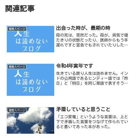
関連記事
出会った時が、最期の時
管理人ページ
母の死は、突然だった。母が、病気で寝
たきりの状態だったり、医師からもう手
遅れですと宣告でもされていたりしたの
なら、わたしもそんなにがっくりとこな
かったのだろうと思う。
令和4年寅年です
管理人ページ
生きている限り人生は読めません。イン
ドの公用語であるヒンディー語では「昨
日」と「明日」を同じ単語で表すそうで
す。
矛盾していると思うこと
管理人ページ
「エコ家電」というような言葉は、上と
下で矛盾した言葉をつなげて作られてい
ると書いてあった本があった。