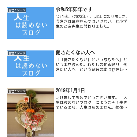
令和5年卯年です
管理人ページ
令和5年（2023年）、卯年になりました。
うさぎは耳を掴んではいけない、と小学
生のとき先生に教わりました。
働きたくない人へ
管理人ページ
「『働きたくない』というあなたへ」と
いう本を読んだ。わたしの知る限り「働
きたい人へ」という題名の本は存在しな
い。なぜ働きたくないのか？はそれぞれ
だが、その本に登場する色々な人の意見
からすると「時間を拘束されるから」が
多いことに気づく。それに...
2019年1月1日
管理人ページ
明けましておめでとうございます。「人
生は読めないブログ」にようこそ！生き
ている限り、人生は読めません。想像し
た通りの人生はつまらないものです。で
も時には、想像通りに行けばなぁと思う
こともありますよね。今年もどうぞ宜し
くお願いします。管理人