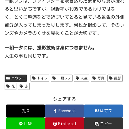
一眼レフは、ファインダーを覗き込んだままの写真が撮れ
ると思いがちですが、視野率が100%であるわけではな
く、とくに望遠などで近づいてとると見ている景色の外側
部分が入ってしまったりします。何枚か撮影して、そのレ
ンズやカメラのくせを見抜くことが大切です。
一朝一夕には、撮影技術は身につきません。
人生の事も同じです。
ハウツー
トイレ
一眼レフ
人生
写真
撮影
花
赤
シェアする
X
Facebook
はてブ
LINE
Pinterest
コピー