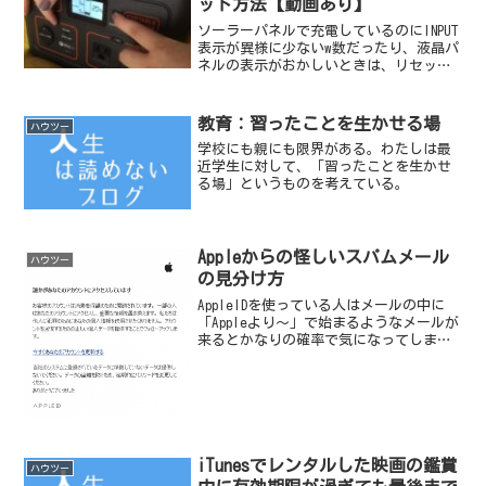
ット方法【動画あり】
ソーラーパネルで充電しているのにINPUT
表示が異様に少ないw数だったり、液晶パ
ネルの表示がおかしいときは、リセット
してみましょう。
教育：習ったことを生かせる場
ハウツー
学校にも親にも限界がある。わたしは最
近学生に対して、「習ったことを生かせ
る場」というものを考えている。
Appleからの怪しいスパムメール
ハウツー
の見分け方
AppleIDを使っている人はメールの中に
「Appleより～」で始まるようなメールが
来るとかなりの確率で気になってしまう
と思う。パソコンを使ったAppleからの怪
しいスパムメールの見分け方を紹介しま
す。正式には、Appleを装ったスパムメ
ー...
iTunesでレンタルした映画の鑑賞
ハウツー