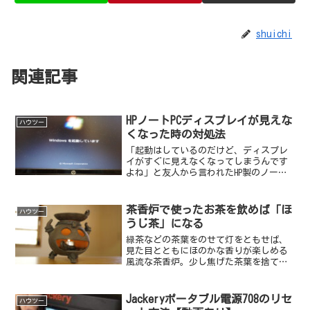
shuichi
関連記事
HPノートPCディスプレイが見えな
ハウツー
くなった時の対処法
「起動はしているのだけど、ディスプレ
イがすぐに見えなくなってしまうんです
よね」と友人から言われたHP製のノート
パソコンProBook 4525sを修復した際のの
対処法。結論から言うとBIOSリカバリで
治った。対象のPC パソコンHP Pro...
茶香炉で使ったお茶を飲めば「ほ
ハウツー
うじ茶」になる
緑茶などの茶葉をのせて灯をともせば、
見た目とともにほのかな香りが楽しめる
風流な茶香炉。少し焦げた茶葉を捨てる
のは忍びない。
Jackeryポータブル電源708のリセ
ハウツー