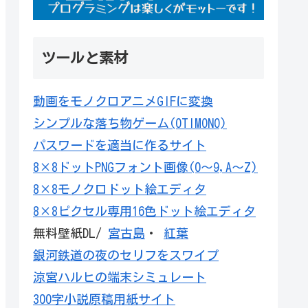
ツールと素材
動画をモノクロアニメGIFに変換
シンプルな落ち物ゲーム(OTIMONO)
パスワードを適当に作るサイト
8×8ドットPNGフォント画像(0～9,A～Z)
8×8モノクロドット絵エディタ
8×8ピクセル専用16色ドット絵エディタ
無料壁紙DL/
宮古島
・
紅葉
銀河鉄道の夜のセリフをスワイプ
涼宮ハルヒの端末シミュレート
300字小説原稿用紙サイト