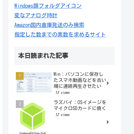
Windows顔フォルダアイコン
変なアナログ時計
Amazon国内倉庫発送のみ検索
指定した数までの素数を求めるサイト
本日読まれた記事
Win：パソコンに保存し
たスマホ動画などを古い
順に連続再生させたい
13 views
ラズパイ：OSイメージを
マイクロSDカードに焼く
12 views