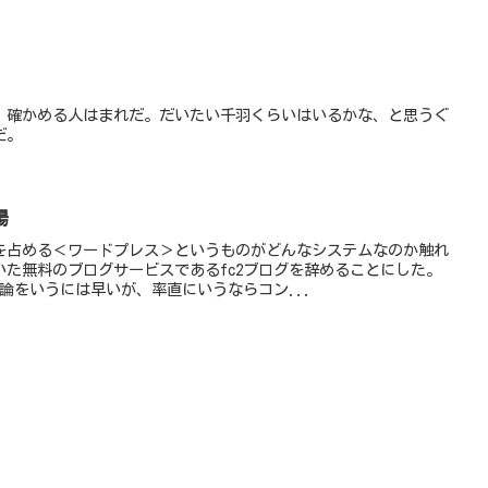
、確かめる人はまれだ。だいたい千羽くらいはいるかな、と思うぐ
だ。
場
を占める＜ワードプレス＞というものがどんなシステムなのか触れ
た無料のブログサービスであるfc2ブログを辞めることにした。
論をいうには早いが、率直にいうならコン...