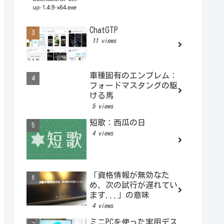
ChatGTP
11 views
車種固有のエンブレム：
フォードマスタングの駆
ける馬
5 views
短歌：西瓜の日
4 views
「資格情報が無効なた
め、次の試行が遅れてい
ます...」の意味
4 views
ミニPCを使った実用デス