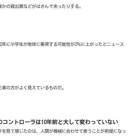
誰かの貸出票などがはさんであったりする。
32年に小学生が地球に衝突する可能性が2％に上がったとニュース
三者の方がよく見えているものだ。
のコントローラは10年前と大して変わっていない
ラを見て感じたのは、人間が機械に合わせて使うことが前提になっ
。