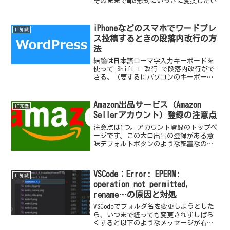
そのままでmp3形式にいっきに変換したい
iPhoneなどのスマホでワードプレ
IT知識
ス投稿するときの段落内改行の方
法
結論は日本語ローマ字入力キーボードを
使って Shift + 改行 で段落内改行がで
きる。（要するにパソコンのキーボード
で操作する場合と同じ）
Amazon出品サービス（Amazon
IT知識
Sellerアカウント）登録の注意点
注意点は1つ。アカウント登録のトップペ
ージです。この大口出品の登録がある意
味デフォルトボタンのような配置なの
で、登録してから「だまされた！」と気
づく人は多いと思います。
VSCode：Error: EPERM:
IT知識
operation not permitted,
rename…の原因と対処
VSCodeでフォルダ名を変更しようとした
ら、いつまで経っても変更されずしばら
くすると以下のようなメッセージが右下