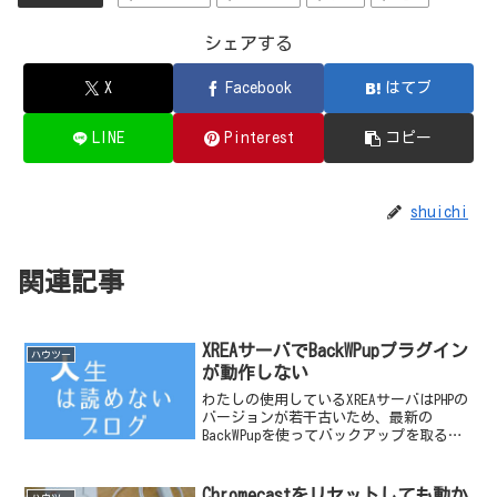
シェアする
X
Facebook
はてブ
LINE
Pinterest
コピー
shuichi
関連記事
XREAサーバでBackWPupプラグイン
ハウツー
が動作しない
わたしの使用しているXREAサーバはPHPの
バージョンが若干古いため、最新の
BackWPupを使ってバックアップを取るこ
とが出来ない。BackWPupのバージョンを
2.1.17に落として実行させることにし
た。するとWarningがでてしまい...
Chromecastをリセットしても動か