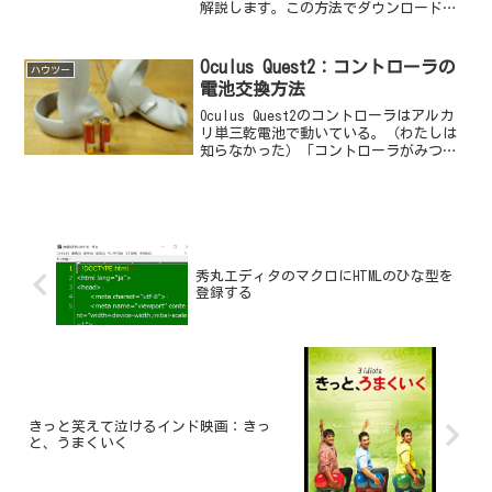
解説します。この方法でダウンロードで
きるのはアップロードしたオリジナルサ
イズの画像です。結論を言っておくと、
frickrの画像ダウンロードは、いきなり
Oculus Quest2：コントローラの
ハウツー
ダウンロード...
電池交換方法
Oculus Quest2のコントローラはアルカ
リ単三乾電池で動いている。（わたしは
知らなかった）「コントローラがみつか
りません…」のメッセージが表示された
ら電池切れを疑ってみよう。
秀丸エディタのマクロにHTMLのひな型を
登録する
きっと笑えて泣けるインド映画：きっ
と、うまくいく