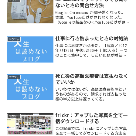
ハウツー
ないときの問合せ方法
Google Chromecastが調子悪くなった。
突然、YouTubeだけが見れなくなった。
（Googleの製品なのにYouTubeだけが見
れないというのがある意味笑える）
仕事に行き詰まったときの対処法
ハウツー
仕事には息抜きが必要だ。【写真／2012
年7月29日 午後5時36分 川に入る】一つ
のことに集中して、しだいに頭が煮詰ま
ってくると集中しているようでいて集中
していないことの方が多い。そんなと
き、わたしは本を読む。
死亡後の高額医療費は支払わなく
ハウツー
ていいか
いいわけはないが、高額医療費控除とい
うものがあるので、請求すれば支払った
額の半分以上は返ってくる。
frickr：アップした写真を全て一
ハウツー
括ダウンロードする
この記事では、frickrにアップした写真
を全て一括してダウンロードする方法を