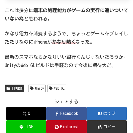
これは多分に
端末の処理能力がゲームの実行に追いついて
いない為
と思われる。
かなり電力を消費するようで、ちょっとゲームをプレイし
ただけなのにiPhoneが
かなり熱く
なった。
最新のスマホならかなりいい線行くんじゃないだろうか。
UnityのWeb GLビルドは手軽なので今後に期待大だ。
IT知識
Unity
Web GL
シェアする
X
Facebook
はてブ
LINE
Pinterest
コピー