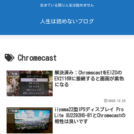
生きている限り人生は読めません
人生は読めないブログ
Chromecast
解決済み：ChromecastをEIZOの
IT知識
EV2116Wに接続すると画面が紫色
になる
2020.12.23
iiyama22型IPSディスプレイ Pro
IT知識
Lite XU2292HS-B1とChromecastの
相性は良いです