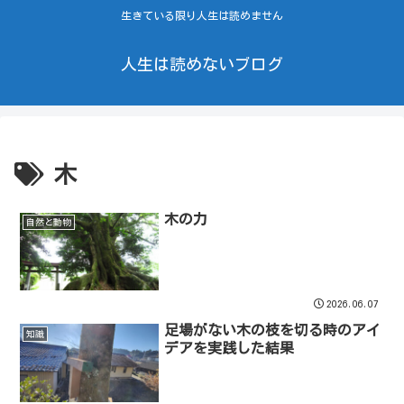
生きている限り人生は読めません
人生は読めないブログ
木
木の力
自然と動物
2026.06.07
足場がない木の枝を切る時のアイ
知識
デアを実践した結果