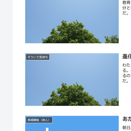
教育
分と
だ。
進
そういう気持ち
わた
る。
るの
だ。
あ
長崎瞬哉（詩人）
朝日