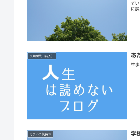
てい
に鈍
あ
長崎瞬哉（詩人）
生ま
学
そういう気持ち