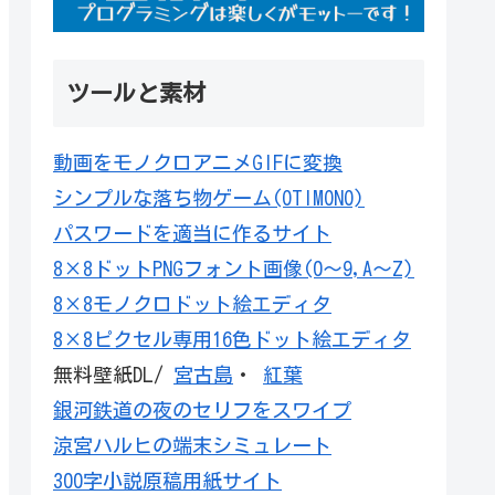
ツールと素材
動画をモノクロアニメGIFに変換
シンプルな落ち物ゲーム(OTIMONO)
パスワードを適当に作るサイト
8×8ドットPNGフォント画像(0～9,A～Z)
8×8モノクロドット絵エディタ
8×8ピクセル専用16色ドット絵エディタ
無料壁紙DL/
宮古島
・
紅葉
銀河鉄道の夜のセリフをスワイプ
涼宮ハルヒの端末シミュレート
300字小説原稿用紙サイト