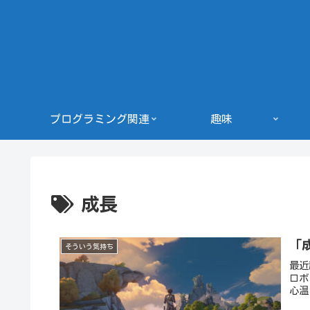
プログラミング関連
趣味
成長
「
そういう気持ち
最近
ロボ
心温