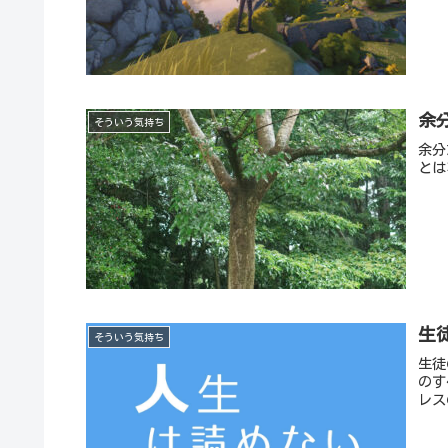
余
そういう気持ち
余分
とは
生
そういう気持ち
生徒
のす
レス