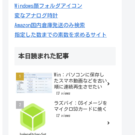
Windows顔フォルダアイコン
変なアナログ時計
Amazon国内倉庫発送のみ検索
指定した数までの素数を求めるサイト
本日読まれた記事
Win：パソコンに保存し
たスマホ動画などを古い
順に連続再生させたい
13 views
ラズパイ：OSイメージを
マイクロSDカードに焼く
12 views