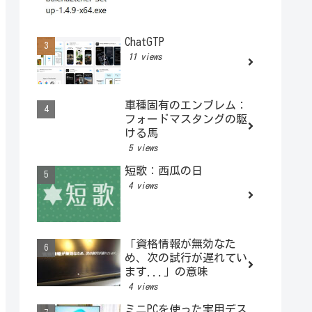
ChatGTP
11 views
車種固有のエンブレム：
フォードマスタングの駆
ける馬
5 views
短歌：西瓜の日
4 views
「資格情報が無効なた
め、次の試行が遅れてい
ます...」の意味
4 views
ミニPCを使った実用デス