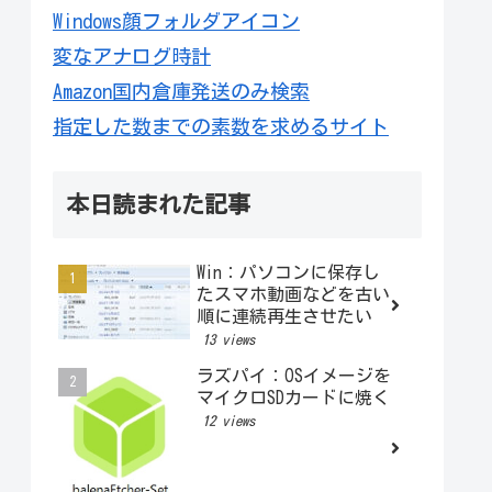
Windows顔フォルダアイコン
変なアナログ時計
Amazon国内倉庫発送のみ検索
指定した数までの素数を求めるサイト
本日読まれた記事
Win：パソコンに保存し
たスマホ動画などを古い
順に連続再生させたい
13 views
ラズパイ：OSイメージを
マイクロSDカードに焼く
12 views