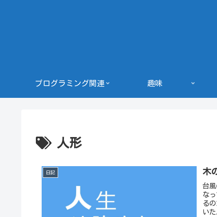
プログラミング関連
趣味
人形
木
日記
台風
なっ
るの
いた