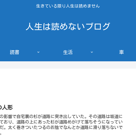
生きている限り人生は読めません
人生は読めないブログ
読書
生活
車
の人形
の影響で自宅裏の杉が道路に突き出していた。その道路は坂道に
ており、道路の上にあった杉が道路めがけて落ちそうになってい
だ。太く巻きついたつるのお陰でなんとか道路に滑り落ちないで
。