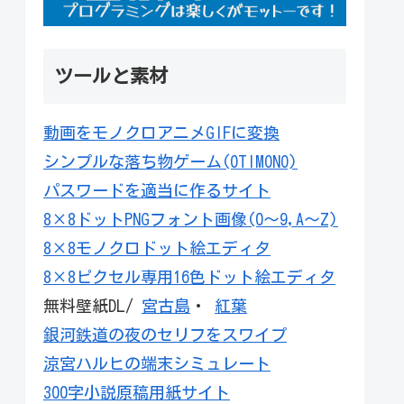
ツールと素材
動画をモノクロアニメGIFに変換
シンプルな落ち物ゲーム(OTIMONO)
パスワードを適当に作るサイト
8×8ドットPNGフォント画像(0～9,A～Z)
8×8モノクロドット絵エディタ
8×8ピクセル専用16色ドット絵エディタ
無料壁紙DL/
宮古島
・
紅葉
銀河鉄道の夜のセリフをスワイプ
涼宮ハルヒの端末シミュレート
300字小説原稿用紙サイト