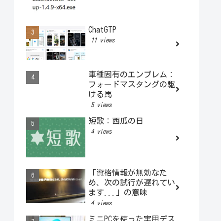
ChatGTP
11 views
車種固有のエンブレム：
フォードマスタングの駆
ける馬
5 views
短歌：西瓜の日
4 views
「資格情報が無効なた
め、次の試行が遅れてい
ます...」の意味
4 views
ミニPCを使った実用デス