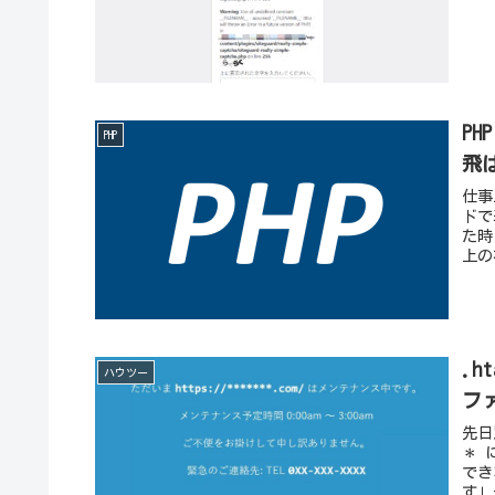
P
PHP
飛
仕事
ドで
た時
上の
.
ハウツー
フ
先日
＊ 
でき
す」