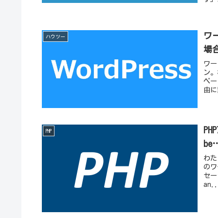
ワー
ハウツー
場
ワー
ン。
ペー
由に
PHP
PHP
b
わた
のワ
セージ
an.