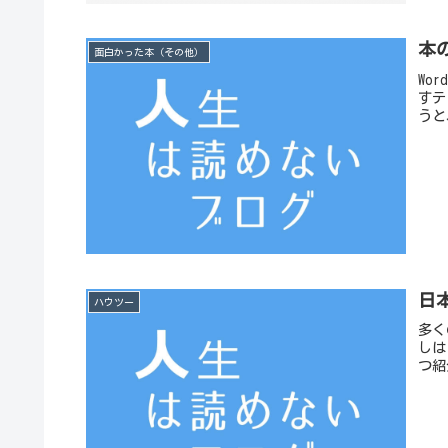
本の
面白かった本（その他）
Wo
すテ
うと
日
ハウツー
多く
しは
つ紹