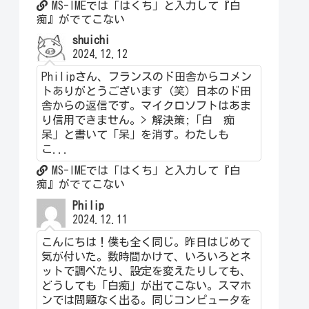
MS-IMEでは「はくち」と入力して『白
痴』がでてこない
shuichi
2024.12.12
Philipさん、フランスのド田舎からコメン
トありがとうございます（笑）日本のド田
舎からの返信です。マイクロソフトはあま
り信用できません。> 解決策;「白 痴
呆」と書いて「呆」を消す。わたしも
こ...
MS-IMEでは「はくち」と入力して『白
痴』がでてこない
Philip
2024.12.11
こんにちは！僕も全く同じ。昨日はじめて
気が付いた。数時間かけて、いろいろとネ
ットで調べたり、設定を変えたりしても、
どうしても「白痴」が出てこない。スマホ
ンでは問題なく出る。同じコンピュータを