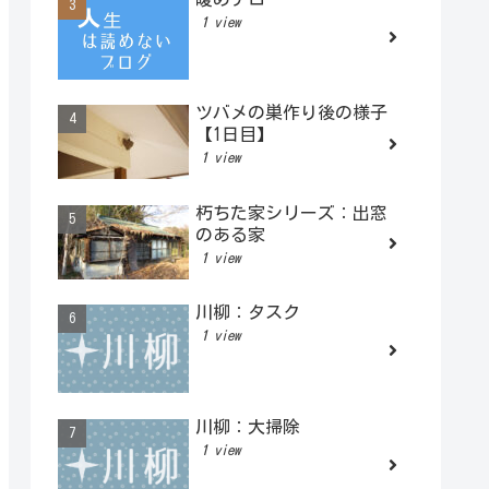
1 view
ツバメの巣作り後の様子
【1日目】
1 view
朽ちた家シリーズ：出窓
のある家
1 view
川柳：タスク
1 view
川柳：大掃除
1 view