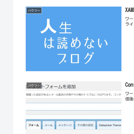
X
ハウツー
ワー
ライ
Co
ハウツー
ワー
信後