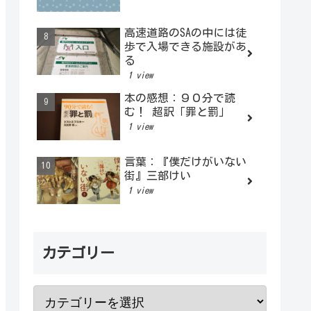
高速道路のSAの中には徒
歩で入場できる施設があ
る
1 view
本の感想：９０分で読
む！ 超訳「罪と罰」
1 view
言葉：『僕だけがいない
街』三部けい
1 view
カテゴリー