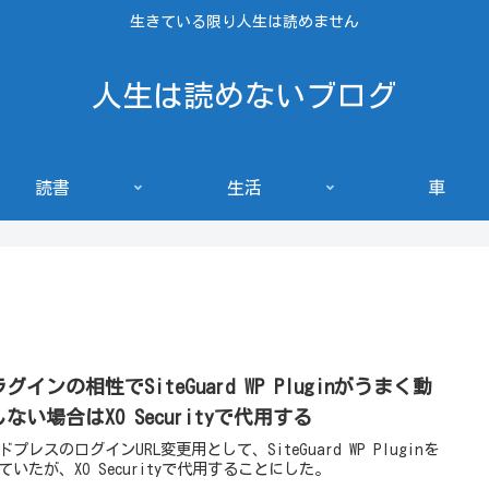
生きている限り人生は読めません
人生は読めないブログ
読書
生活
車
グインの相性でSiteGuard WP Pluginがうまく動
ない場合はXO Securityで代用する
ドプレスのログインURL変更用として、SiteGuard WP Pluginを
ていたが、XO Securityで代用することにした。