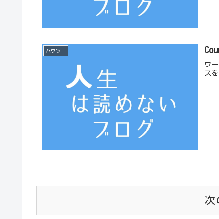
Co
ハウツー
ワー
スを
次