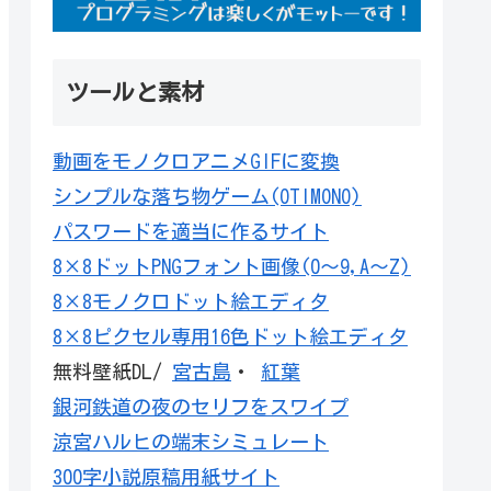
ツールと素材
動画をモノクロアニメGIFに変換
シンプルな落ち物ゲーム(OTIMONO)
パスワードを適当に作るサイト
8×8ドットPNGフォント画像(0～9,A～Z)
8×8モノクロドット絵エディタ
8×8ピクセル専用16色ドット絵エディタ
無料壁紙DL/
宮古島
・
紅葉
銀河鉄道の夜のセリフをスワイプ
涼宮ハルヒの端末シミュレート
300字小説原稿用紙サイト