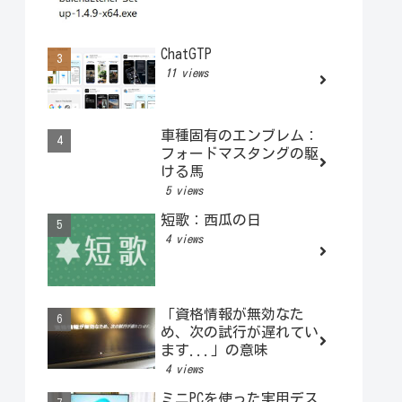
ChatGTP
11 views
車種固有のエンブレム：
フォードマスタングの駆
ける馬
5 views
短歌：西瓜の日
4 views
「資格情報が無効なた
め、次の試行が遅れてい
ます...」の意味
4 views
ミニPCを使った実用デス