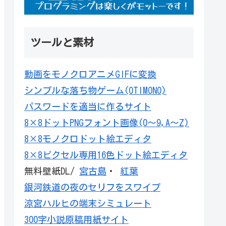
ツールと素材
動画をモノクロアニメGIFに変換
シンプルな落ち物ゲーム(OTIMONO)
パスワードを適当に作るサイト
8×8ドットPNGフォント画像(0～9,A～Z)
8×8モノクロドット絵エディタ
8×8ピクセル専用16色ドット絵エディタ
無料壁紙DL/
宮古島
・
紅葉
銀河鉄道の夜のセリフをスワイプ
涼宮ハルヒの端末シミュレート
300字小説原稿用紙サイト