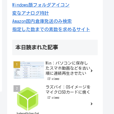
Windows顔フォルダアイコン
変なアナログ時計
Amazon国内倉庫発送のみ検索
指定した数までの素数を求めるサイト
本日読まれた記事
Win：パソコンに保存し
たスマホ動画などを古い
順に連続再生させたい
13 views
ラズパイ：OSイメージを
マイクロSDカードに焼く
12 views