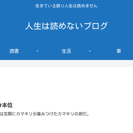
生きている限り人生は読めません
人生は読めないブログ
読書
生活
車
分本位
は玄関にカマキリが産みつけたカマキリの卵だ。