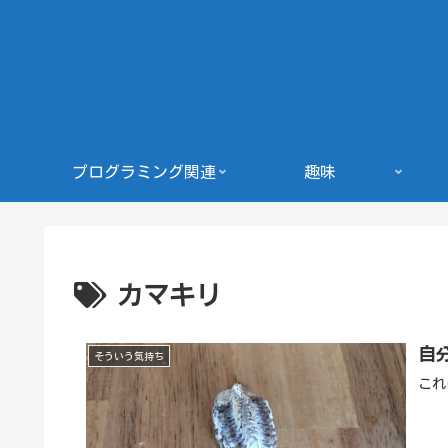
プログラミング関連
趣味
カマキリ
自
そういう気持ち
これ