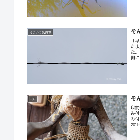
そ
そういう気持ち
「早
たま
た。
側に
そ
日記
以前
み付
み付
20