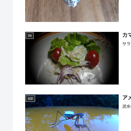
カ
708
サラ
ア
日記
泥水