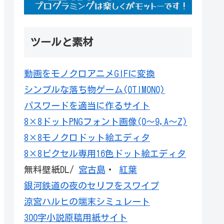
ツールと素材
動画をモノクロアニメGIFに変換
シンプルな落ち物ゲーム(OTIMONO)
パスワードを適当に作るサイト
8×8ドットPNGフォント画像(0～9,A～Z)
8×8モノクロドット絵エディタ
8×8ピクセル専用16色ドット絵エディタ
無料壁紙DL/
宮古島
・
紅葉
銀河鉄道の夜のセリフをスワイプ
涼宮ハルヒの端末シミュレート
300字小説原稿用紙サイト