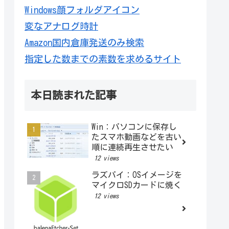
Windows顔フォルダアイコン
変なアナログ時計
Amazon国内倉庫発送のみ検索
指定した数までの素数を求めるサイト
本日読まれた記事
Win：パソコンに保存し
たスマホ動画などを古い
順に連続再生させたい
12 views
ラズパイ：OSイメージを
マイクロSDカードに焼く
12 views