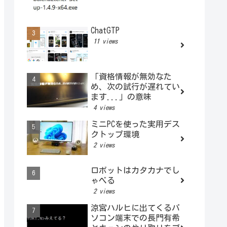
ChatGTP
11 views
「資格情報が無効なた
め、次の試行が遅れてい
ます...」の意味
4 views
ミニPCを使った実用デス
クトップ環境
2 views
ロボットはカタカナでし
ゃべる
2 views
涼宮ハルヒに出てくるパ
ソコン端末での長門有希