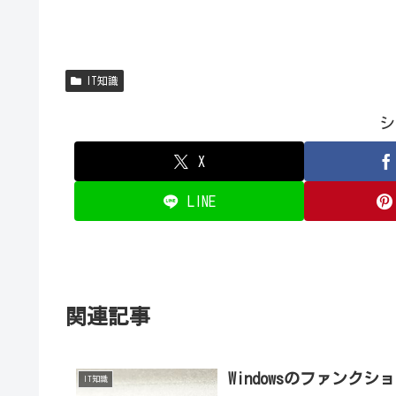
IT知識
シ
X
LINE
関連記事
Windowsのファン
IT知識