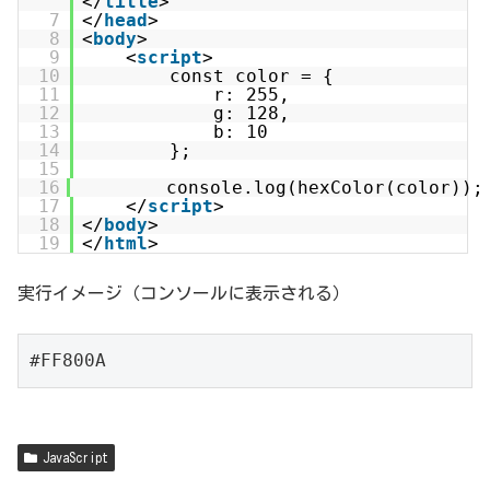
</
title
>
7
</
head
>
8
<
body
>
9
<
script
>
10
const color = {
11
r: 255,
12
g: 128,
13
b: 10
14
};
15
16
console.log(hexColor(color));
17
</
script
>
18
</
body
>
19
</
html
>
実行イメージ（コンソールに表示される）
#FF800A
JavaScript