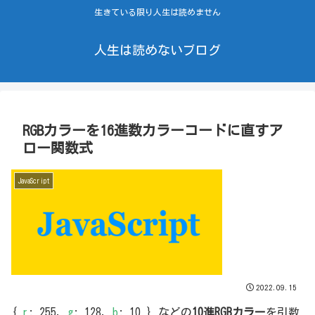
生きている限り人生は読めません
人生は読めないブログ
RGBカラーを16進数カラーコードに直すア
ロー関数式
JavaScript
2022.09.15
{
r
: 255,
g
: 128,
b
: 10 } などの
10進RGBカラー
を引数