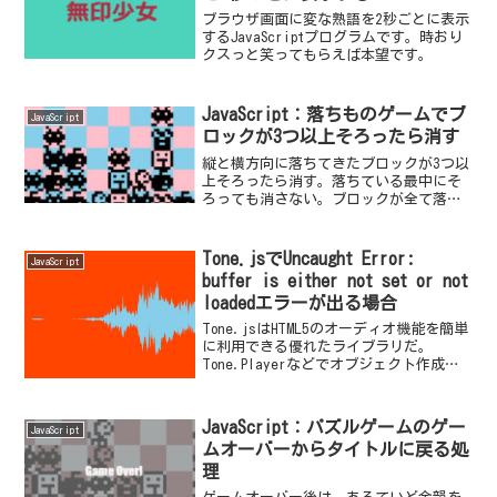
ブラウザ画面に変な熟語を2秒ごとに表示
するJavaScriptプログラムです。時おり
クスっと笑ってもらえば本望です。
JavaScript：落ちものゲームでブ
JavaScript
ロックが3つ以上そろったら消す
縦と横方向に落ちてきたブロックが3つ以
上そろったら消す。落ちている最中にそ
ろっても消さない。ブロックが全て落ち
てから消すようにしている。
Tone.jsでUncaught Error:
JavaScript
buffer is either not set or not
loadedエラーが出る場合
Tone.jsはHTML5のオーディオ機能を簡単
に利用できる優れたライブラリだ。
Tone.Playerなどでオブジェクト作成
後、次の処理に移ろうとして以下のよう
なエラーメッセージが出力された。
Tone.js:7 Uncaught Error...
JavaScript：パズルゲームのゲー
JavaScript
ムオーバーからタイトルに戻る処
理