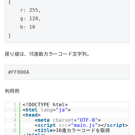
{

    r: 255,

    g: 128,

    b: 10

}
戻り値は、16進数カラーコード文字列。
#FF800A
利用例
1
<!DOCTYPE html>
2
<
html
lang
=
"ja"
>
3
<
head
>
4
<
meta
charset
=
"UTF-8"
>
5
<
script
src
=
"main.js"
></
script
>
6
<
title
>16進カラーコードを取得