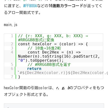
に渡すと、
#FF800A
などの
16進数カラーコード
が返ってく
るアロー関数式です。
main.js
1
// {r: XXX, g: XXX, b: XXX} ⇒
#RRGGBB形式に変換
2
const hexColor = (color) => {
3
// 10進⇒16進2桁
4
const Dec2Hex = (n) =>
Number(n).toString(16).padStart(2,
"0"
).toUpperCase();
5
// #RRGGBB形式を返す
6
return
`
#${Dec2Hex(color.r)}${Dec2Hex(color.
7
}
hexColor関数の引数colorは、
r, g, b
のプロパティをもつ
オブジェクト形式とする。