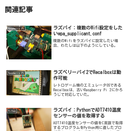
関連記事
ラズパイ：複数のWifi設定をした
Raspberry Pi
いwpa_supplicant.conf
複数のWifiをラズパイに設定したい場
合、わたしは以下のようにしている。
ラズベリーパイ2でRecalboxは動
Raspberry Pi
作可能
レトロゲーム機のエミュレータOSである
Recalboxは、古いRaspberry Pi 2にかろ
うじて対応していた。
ラズパイ：PythonでADT7410温度
Python
センサーの値を取得する
ADT7410温度センサーの値をC言語で取得
するプログラムをPython用に直したプロ