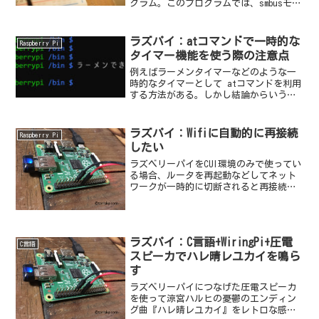
グラム。このプログラムでは、smbusモジ
ュールをimportしています。python3でイ
ンストールする場合は、sudo apt-get
install...
ラズパイ：atコマンドで一時的な
Raspberry Pi
タイマー機能を使う際の注意点
例えばラーメンタイマーなどのような一
時的なタイマーとして atコマンドを利用
する方法がある。しかし結論からいうと
ラーメンタイマーでは使えない。(かため
なラーメンで良ければ大丈夫かもしれな
い！）
ラズパイ：Wifiに自動的に再接続
Raspberry Pi
したい
ラズベリーパイをCUI環境のみで使ってい
る場合、ルータを再起動などしてネット
ワークが一時的に切断されると再接続し
てくれない。CUI環境で利用できるネット
ワークマネージャwicd-cursesをインス
トールして設定するとWifiが切断された
場...
ラズパイ：C言語+WiringPi+圧電
C言語
スピーカでハレ晴レユカイを鳴ら
す
ラズベリーパイにつなげた圧電スピーカ
を使って涼宮ハルヒの憂鬱のエンディン
グ曲『ハレ晴レユカイ』をレトロな感じ