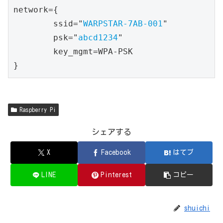
network={

        ssid="
WARPSTAR-7AB-001
"

        psk="
abcd1234
"

        key_mgmt=WPA-PSK

Raspberry Pi
シェアする
X
Facebook
はてブ
LINE
Pinterest
コピー
shuichi