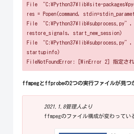
File “C:\Python37\lib\site-packages\py
res = Popen(command, stdin=stdin_parame
File “C:\Python37\lib\subprocess.py”,
restore_signals, start_new_session)
File “C:\Python37\lib\subprocess.py”, 
startupinfo)
FileNotFoundError: [WinError 
ffmpegとffprobeの2つの実行ファイルが見
2021.1.8管理人より
ffmpegのファイル構成が変わっ