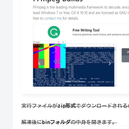
実行ファイルが
zip形式
でダウンロードされる
解凍後に
binフォルダ
の中身を開きます。