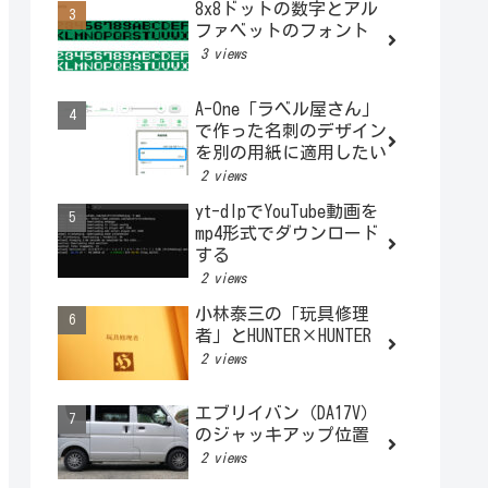
8x8ドットの数字とアル
ファベットのフォント
3 views
A-One「ラベル屋さん」
で作った名刺のデザイン
を別の用紙に適用したい
2 views
yt-dlpでYouTube動画を
mp4形式でダウンロード
する
2 views
小林泰三の「玩具修理
者」とHUNTER×HUNTER
2 views
エブリイバン（DA17V）
のジャッキアップ位置
2 views