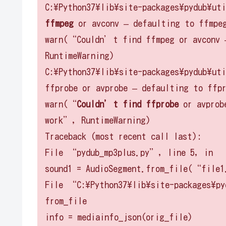
C:\Python37\lib\site-packages\pydub\ut
ffmpeg
or avconv – defaulting to ffmpeg
warn(“Couldn’t find ffmpeg or avconv 
RuntimeWarning)
C:\Python37\lib\site-packages\pydub\ut
ffprobe or avprobe – defaulting to ffpr
warn(“
Couldn’t find ffprobe
or avprobe
work”, RuntimeWarning)
Traceback (most recent call last):
File “pydub_mp3plus.py”, line 5, in
sound1 = AudioSegment.from_file(“fil
File “C:\Python37\lib\site-packages\py
from_file
info = mediainfo_json(orig_file)