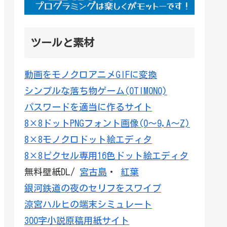
ツールと素材
動画をモノクロアニメGIFに変換
シンプルな落ち物ゲーム(OTIMONO)
パスワードを適当に作るサイト
8×8ドットPNGフォント画像(0～9,A～Z)
8×8モノクロドット絵エディタ
8×8ピクセル専用16色ドット絵エディタ
無料壁紙DL/
宮古島
・
紅葉
銀河鉄道の夜のセリフをスワイプ
涼宮ハルヒの端末シミュレート
300字小説原稿用紙サイト