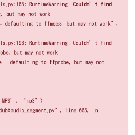
ils.py:165: RuntimeWarning:
Couldn’t find
, but may not work
– defaulting to ffmpeg, but may not work”,
ils.py:193: RuntimeWarning: Couldn’t find
obe, but may not work
 – defaulting to ffprobe, but may not
e1.MP3”, “mp3”)
dub\audio_segment.py”, line 665, in