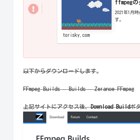
ffmpe
2021年1月
す。
torisky.com
以下からダウンロードします
。
FFmpeg Builds – Builds – Zeranoe FFmpeg
上記サイトにアクセス後、
Download Build
ボ