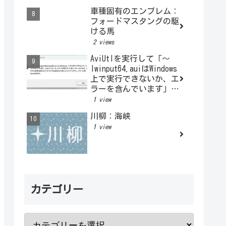
車種固有のエンブレム：
フォードマスタングの駆
ける馬
2 views
AviUtlを実行して「～
lwinput64.auiはWindows
上で実行できないか、エ
ラーを含んでいます」と
表示されるとき
1 view
川柳：海峡
1 view
カテゴリー