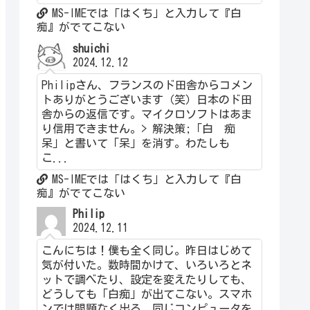
MS-IMEでは「はくち」と入力して『白
痴』がでてこない
shuichi
2024.12.12
Philipさん、フランスのド田舎からコメン
トありがとうございます（笑）日本のド田
舎からの返信です。マイクロソフトはあま
り信用できません。> 解決策;「白 痴
呆」と書いて「呆」を消す。わたしも
こ...
MS-IMEでは「はくち」と入力して『白
痴』がでてこない
Philip
2024.12.11
こんにちは！僕も全く同じ。昨日はじめて
気が付いた。数時間かけて、いろいろとネ
ットで調べたり、設定を変えたりしても、
どうしても「白痴」が出てこない。スマホ
ンでは問題なく出る。同じコンピュータを