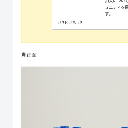
狛犬につい
ュニティを
す。
jinjajin.jp
真正面