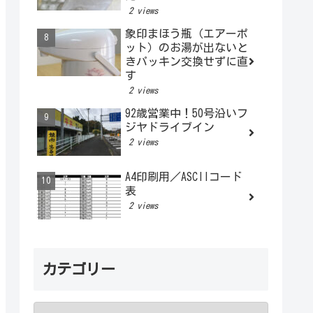
2 views
象印まほう瓶（エアーポ
ット）のお湯が出ないと
きパッキン交換せずに直
す
2 views
92歳営業中！50号沿いフ
ジヤドライブイン
2 views
A4印刷用／ASCIIコード
表
2 views
カテゴリー