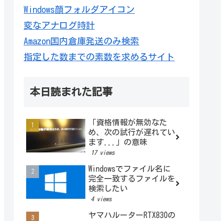
Windows顔フォルダアイコン
変なアナログ時計
Amazon国内倉庫発送のみ検索
指定した数までの素数を求めるサイト
本日読まれた記事
「資格情報が無効なた
め、次の試行が遅れてい
ます...」の意味
17 views
Windowsでファイル名に
完全一致するファイルを
検索したい
4 views
ヤマハルーターRTX830の