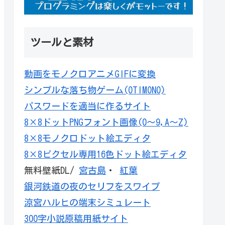
ツールと素材
動画をモノクロアニメGIFに変換
シンプルな落ち物ゲーム(OTIMONO)
パスワードを適当に作るサイト
8×8ドットPNGフォント画像(0～9,A～Z)
8×8モノクロドット絵エディタ
8×8ピクセル専用16色ドット絵エディタ
無料壁紙DL/
宮古島
・
紅葉
銀河鉄道の夜のセリフをスワイプ
涼宮ハルヒの端末シミュレート
300字小説原稿用紙サイト