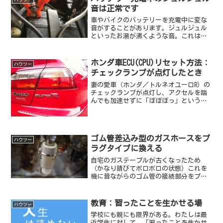
音は正常です
車やバイクのバッテリーを充電中に変な
音がすることがあります。ジュルジュル
といったお湯が沸くような音。これは充
電中に電解液に生じる化学反応によるも
ので正常です。
ホンダ車ECU(CPU)リセット方法：
ハウツー
チェックランプが点灯したとき
妻の愛車（ホンダ／トルネオユーロR）の
チェックランプが点灯し、アクセルを踏
んでも加速せずに「ぼぼぼっ」という感
じになった。ブログ：多分に駄文を参考
に、ECUのリセットを試したら、ランプが
消えました。方法は簡単です。１.エンジ
ンを切る２.エン...
ゴム管差込み型のガスホースをプ
ハウツー
ラグタイプに換える
自宅のガステーブルが古くなったため
（かなり錆びてボロボロの状態）これを
機に昔ながらのゴム管の接続部分をプラ
グタイプに交換してみました。ちなみに
交換したガステーブルは、15年選手でし
た。プラグタイプとは、ガステーブルと
教育：習ったことを生かせる場
ハウツー
ガス元栓とをつなぐ部分を...
学校にも親にも限界がある。わたしは最
近学生に対して、「習ったことを生かせ