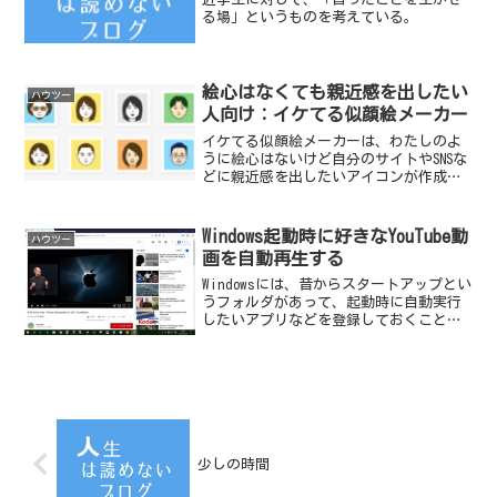
る場」というものを考えている。
絵心はなくても親近感を出したい
ハウツー
人向け：イケてる似顔絵メーカー
イケてる似顔絵メーカーは、わたしのよ
うに絵心はないけど自分のサイトやSNSな
どに親近感を出したいアイコンが作成で
きるサイトです。
Windows起動時に好きなYouTube動
ハウツー
画を自動再生する
Windowsには、昔からスタートアップとい
うフォルダがあって、起動時に自動実行
したいアプリなどを登録しておくことが
できるのですが、使っている人はほとん
どいないと思います。（わたしの知る限
りでは）今回このスタートアップの機能
を使ってWind...
少しの時間