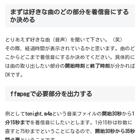
まずは好きな曲のどの部分を着信音にする
か決める
とりあえず好きな曲（音声）を聞いて下さい。（笑）
その際、経過時間が表示されているかと思います。曲のど
こからどこまで着信音にするか決めてください。具体的に
は曲の取り出したい部分の
開始時刻
と
終了時刻
が分かれば
OKです。
ffmpegで必要部分を出力する
例として
tonight.m4a
という音楽ファイルの
開始30秒
から
1
分15秒まで
を着信音にしたいとします。1分15秒は秒数に
直すと75秒までということになるので、
開始30秒から35秒
間必要
ということです。