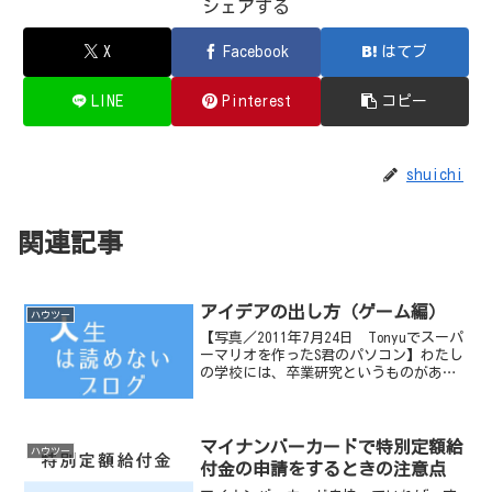
シェアする
X
Facebook
はてブ
LINE
Pinterest
コピー
shuichi
関連記事
アイデアの出し方（ゲーム編）
ハウツー
【写真／2011年7月24日 Tonyuでスーパ
ーマリオを作ったS君のパソコン】わたし
の学校には、卒業研究というものがあ
り、毎年卒業予定の学生が1年近くかけ、
パソコンで動くゲーム・ホームページ・
動画などを制作します。この授業で、一
番時間がか...
マイナンバーカードで特別定額給
ハウツー
付金の申請をするときの注意点