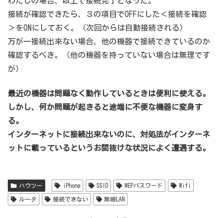
わたしの場合、以上で接続完了となった。
接続が確認できたら、３の項目でOFFにした＜接続を確認
＞をONにしておく。（次回からは自動接続される）
万が一接続出来ない場合、他の機器で接続できているのか
確認するべき。（他の機器を持っていない場合は無理です
が）
最近の機器は問題なく動作しているときは便利に使える。
しかし、何か問題が起きると途端に不便な機器に変身す
る。
インターネットに接続出来ないのに、対処法がインターネ
ットに載っているというお間抜けな状況によく遭遇する。
ハウツー
iPhone
SSID
WEPパスワード
Wifi
ルータ
接続できない
無線LAN