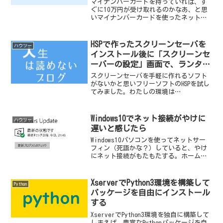
マイナンバーカードを持っていれば、す
ぐに10万円が受け取れるのかなあ、と思
いマイナンバーカードを使ったネット申
請をしたのだが、思わぬ落とし穴があっ
た。一番の注意点は、世帯主のマイナン
バーカード以外では申請出来ない、と言
HSPで作ったスクリーンセーバを
ハウツー
う点。世帯主が世帯の家...
インストール後に「スクリーンセ
ーバーの設定」画面で、ランタイ
ムエラーがでるときの対処方法
スクリーンセーバを手軽に作れるソフト
がないかと思いフリーソフトのHSPを試し
てみました。わたしの環境は
Windows7(x86)SP1です。HPのノートパソ
コンProBook4515sを使っています。書籍
に載っていたプログラムを参考にスク
Windows10でネット接続がやけに
ハウツー
リ...
遅いと感じたら
Windows10パソコンを使ってネットサー
フィン（死語かな？）していると、やけ
にネット接続がもたもたする。ホームペ
ージの読み込みも遅いし、別のアプリを
使用してもいつもより動作が遅く感じ
る。こんな時は、ありませんか？まず1番
XserverでPython3環境を構築して
Python
に疑うべきは、W...
パッケージを自由にインストール
する
XserverでPython3環境を独自に構築して
しまえば、豊富なPythonパッケージを自