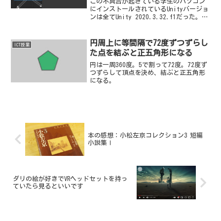
この不具合が起きている学生のパソコン
にインストールされているUnityバージョ
ンは全てUnity 2020.3.32.f1だった。
（利用OSはWindows11）わたしも含めこの
不具合が起きていないUnityのバージョン
は、Unity 2020.3.33f1だった。
円周上に等間隔で72度ずつずらし
ICT授業
た点を結ぶと正五角形になる
円は一周360度。5で割って72度。72度ず
つずらして頂点を決め、結ぶと正五角形
になる。
本の感想：小松左京コレクション3 短編
小説集Ⅰ
ダリの絵が好きでVRヘッドセットを持っ
ていたら見るといいです