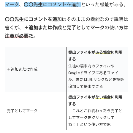
マーク
、
〇〇先生にコメントを追加
といった機能がある。
〇〇先生にコメントを追加
はそのままの機能なので説明は
省くが、
＋追加または作成
と
完了としてマーク
の使い方は
注意が必要
だ。
提出ファイルが
ある場合
に利用
する
生徒の端末内のファイルや
＋追加または作成
Googleドライブにあるファイ
ル、またはURLリンクなどを複数
追加して提出できる
提出ファイルが
ない
場合
に利用
する
完了としてマーク
「これとこれ終わったら完了と
してマークをクリックして
ね！」という使い方でOK