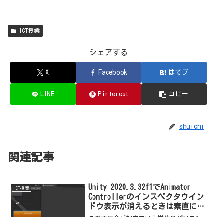
ICT授業
シェアする
X
Facebook
はてブ
LINE
Pinterest
コピー
shuichi
関連記事
Unity 2020.3.32f1でAnimator
ICT授業
Controllerのインスペクタウイン
ドウ表示が消えるときは素直にバ
ージョンアップしよう