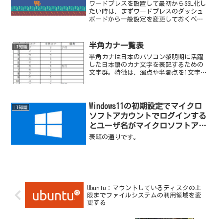
ワードプレスを設置して最初からSSL化し
たい時は、まずワードプレスのダッシュ
ボードから一般設定を変更しておくべ
き、という記事です。使いたいテーマや
プラグイン等をいろいろインストールし
てしまってから後でSSL化するとあとあと
半角カナ一覧表
IT知識
変更場所が多くて面...
半角カナは日本のパソコン黎明期に活躍
した日本語のカナ文字を表記するための
文字群。特徴は、濁点や半濁点を1文字と
して扱う点で、全角などで「ダ」と1文字
で表現できるところを「ﾀ」と「ﾞ」の半
角2文字を使って「ﾀﾞ」と表す。
Windows11の初期設定でマイクロ
IT知識
ソフトアカウントでログインする
とユーザ名がマイクロソフトアカ
ウントの最初の5文字で勝手に登
表題の通りです。
録されてしまう
Ubuntu：マウントしているディスクの上
限までファイルシステムの利用領域を変
更する