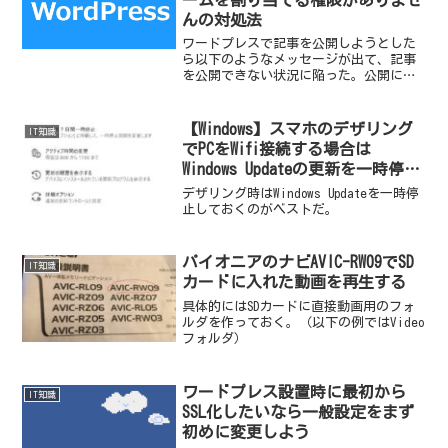
んの対処法
ワードプレスで記事を公開しようとした
ら以下のようなメッセージが出て、記事
を公開できない状況に陥った。公開に失
敗しました。入力されたタームを割り当
てる権限がありません。実際の画像下書
きにして戻しても、Chromeのキャッシュ
【Windows】スマホのデザリング
IT知識
をクリアしても全く...
でPCをWifi接続する場合は
Windows Updateの更新を一時停止
しておく
デザリング時はWindows Updateを一時停
止しておくのがベストだ。
パイオニアのナビAVIC-RW09でSD
IT知識
カードに入れた動画を再生する
具体的にはSDカードに直接動画用のフォ
ルダを作っておく。（以下の例ではVideo
フォルダ）
ワードプレス設置時に最初から
IT知識
SSL化したいなら一般設定をまず
初めに変更しよう