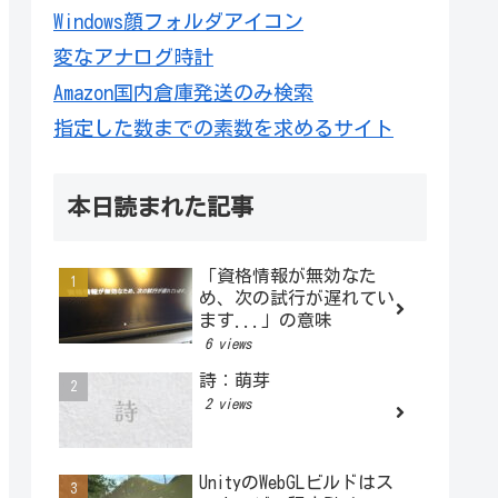
Windows顔フォルダアイコン
変なアナログ時計
Amazon国内倉庫発送のみ検索
指定した数までの素数を求めるサイト
本日読まれた記事
「資格情報が無効なた
め、次の試行が遅れてい
ます...」の意味
6 views
詩：萌芽
2 views
UnityのWebGLビルドはス