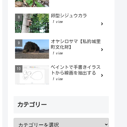
卵型シジュウカラ
1 view
オヤシロサマ【私的城里
町文化財】
1 view
ペイントで手書きイラス
トから線画を抽出する
1 view
カテゴリー