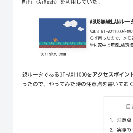
Wifi
（AiMesh）を利用していた。
ASUS無線LANルー
ASUS GT-AX110
らず困ったので、メモと
単に家中で無線LAN環
torisky.com
親ルータであるGT-AX11000を
アクセスポイン
ったので、やってみた時の注意点を書いてお
目
注意点
実際の