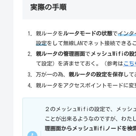
実際の手順
親ルータを
ルータモードの状態
で
インタ
設定
をして無線LANでネット接続できる
親ルータの管理画面
で
メッシュWifiの設
て設定）を済ませておく。（参考は
こち
万が一の為、
親ルータの設定を保存
して
親ルータをアクセスポイントモードに変
２のメッシュWifiの設定で、メッシ
ことが出来るようなのですが、わた
理画面からメッシュWifiノードを検