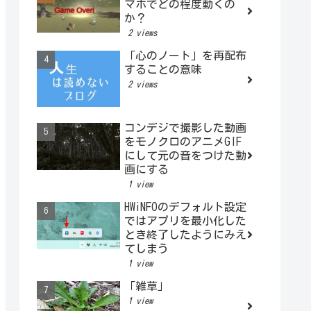
マホでどの程度動くの
か？
2 views
「心のノート」を再配布
することの意味
2 views
コンデジで撮影した動画
をモノクロのアニメGIF
にして元の音をつけた動
画にする
1 view
HWiNFOのデフォルト設定
ではアプリを最小化した
とき終了したようにみえ
てしまう
1 view
「雑草」
1 view