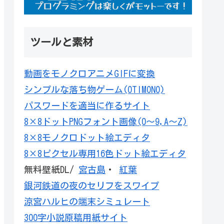
ツールと素材
動画をモノクロアニメGIFに変換
シンプルな落ち物ゲーム(OTIMONO)
パスワードを適当に作るサイト
8×8ドットPNGフォント画像(0～9,A～Z)
8×8モノクロドット絵エディタ
8×8ピクセル専用16色ドット絵エディタ
無料壁紙DL/
宮古島
・
紅葉
銀河鉄道の夜のセリフをスワイプ
涼宮ハルヒの端末シミュレート
300字小説原稿用紙サイト