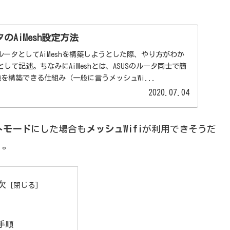
タのAiMesh設定方法
00を親ルータとしてAiMeshを構築しようとした際、やり方がわか
して記述。ちなみにAiMeshとは、ASUSのルータ同士で簡
境を構築できる仕組み（一般に言うメッシュWi...
2020.07.04
トモード
にした場合も
メッシュWifi
が利用できそうだ
く。
次
手順