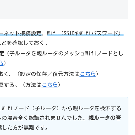
ーネット接続設定
、
Wifi（SSIDやWifiパスワード）
ことを確認しておく。
定
（子ルータを親ルータのメッシュWifiノードとし
ら
）
おく。（設定の保存／復元方法は
こちら
）
更する。（方法は
こちら
）
ュWifiノード（子ルータ）から親ルータを検索する
しの場合全く認識されませんでした。
親ルータの管
索
した方が無難です。