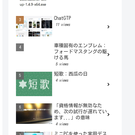
ChatGTP
11 views
車種固有のエンブレム：
フォードマスタングの駆
ける馬
5 views
短歌：西瓜の日
4 views
「資格情報が無効なた
め、次の試行が遅れてい
ます...」の意味
4 views
ミニPCを使った実用デス