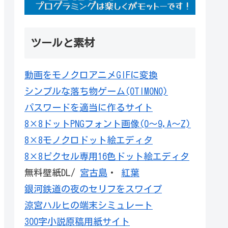
ツールと素材
動画をモノクロアニメGIFに変換
シンプルな落ち物ゲーム(OTIMONO)
パスワードを適当に作るサイト
8×8ドットPNGフォント画像(0～9,A～Z)
8×8モノクロドット絵エディタ
8×8ピクセル専用16色ドット絵エディタ
無料壁紙DL/
宮古島
・
紅葉
銀河鉄道の夜のセリフをスワイプ
涼宮ハルヒの端末シミュレート
300字小説原稿用紙サイト