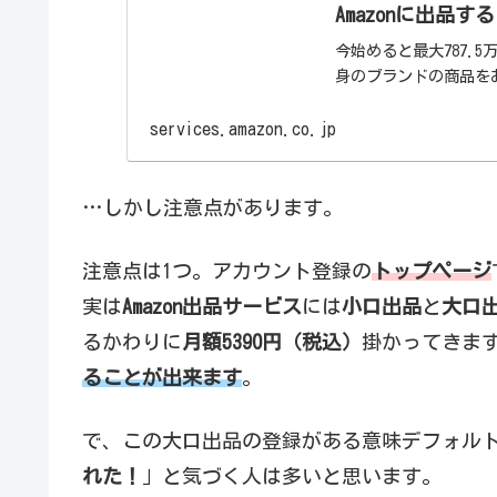
Amazonに出品す
今始めると最大787.5
身のブランドの商品を
services.amazon.co.jp
…しかし注意点があります。
注意点は1つ。アカウント登録の
トップページ
実は
Amazon出品サービス
には
小口出品
と
大口
るかわりに
月額5390円（税込）
掛かってきま
ることが出来ます
。
で、この大口出品の登録がある意味デフォル
れた！
」と気づく人は多いと思います。