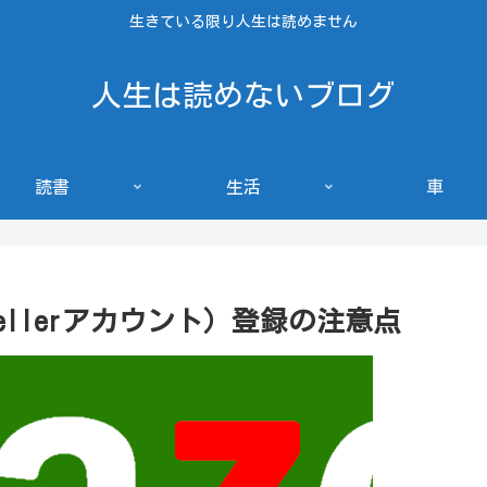
生きている限り人生は読めません
人生は読めないブログ
読書
生活
車
 Sellerアカウント）登録の注意点