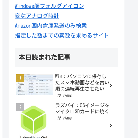
Windows顔フォルダアイコン
変なアナログ時計
Amazon国内倉庫発送のみ検索
指定した数までの素数を求めるサイト
本日読まれた記事
Win：パソコンに保存し
たスマホ動画などを古い
順に連続再生させたい
13 views
ラズパイ：OSイメージを
マイクロSDカードに焼く
12 views