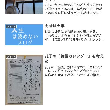
もし、台所に鍋やお玉などを掛けるため
の釘が打ってあれば、写真の通り、泡だ
て器の頭を釘に引っ掛けるだけで楽に保
管できる。
カオは大事
アイデア
わたしは何にでも顔を描く癖がある。
「ものにカオを描く」という行為が好き
だ。【写真／3月29日7時22分 オレンジ
君とスパイスのキャップ君】
孔子の「論語カレンダー」を考え
アイデア
た
孔子の「論語」が好きなので、カレンダ
ーにして飾っておいたらどうかと思い、
試作品を考えてみた。A4サイズの縦で作
ってみたが、非常に日付の余白部分の高
さがないためコメントは書きにくいこと
が判明。