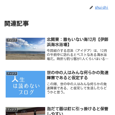
shuichi
関連記事
北関東：誰もいない海12月【伊師
アイデア
浜海水浴場】
今回紹介する忍法（アイデア）は、12月
の午前中に訪れるとベストなある海水浴
場だ。時折り釣り客が1人くらいはいるか
もしれないが、ほぼ貸し切りの《誰もい
ない海》状態となる。
世の中の人はみんな何らかの発達
アイデア
障害であると仮定する
この際、世の中の人はみんな何らかの発
達障害である、と仮定して生活したらど
うかと思う。
泡だて器は釘に引っ掛けると保管
アイデア
しやすい