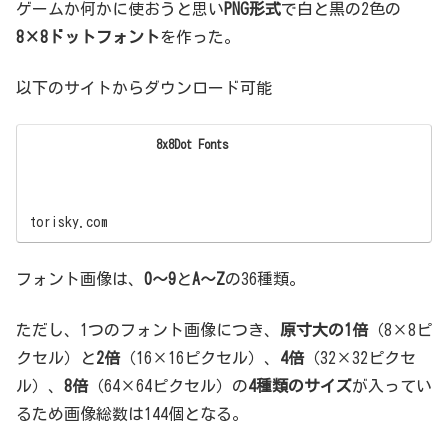
ゲームか何かに使おうと思い
PNG形式
で白と黒の2色の
8×8ドットフォント
を作った。
以下のサイトからダウンロード可能
8x8Dot Fonts
torisky.com
フォント画像は、
0～9
と
A～Z
の36種類。
ただし、1つのフォント画像につき、
原寸大の1倍
（8×8ピ
クセル）と
2倍
（16×16ピクセル）、
4倍
（32×32ピクセ
ル）、
8倍
（64×64ピクセル）の
4種類のサイズ
が入ってい
るため画像総数は144個となる。