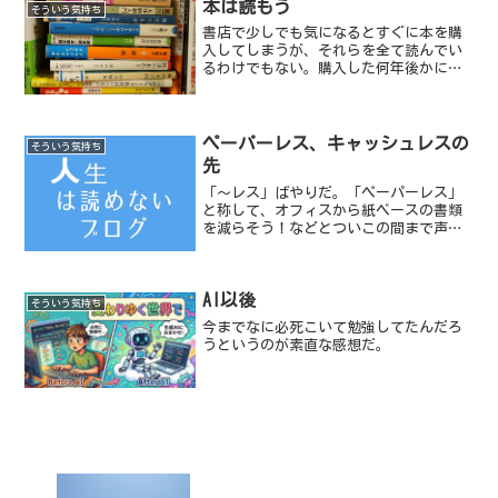
本は読もう
そういう気持ち
書店で少しでも気になるとすぐに本を購
入してしまうが、それらを全て読んでい
るわけでもない。購入した何年後かに読
んだ本に対して、たまたま感動したりす
ると、きっとあの時は読むタイミングじ
ゃなかったんだ、と理由をつけて積み重
なった本をやり過ごす。然...
ペーパーレス、キャッシュレスの
そういう気持ち
先
「～レス」ばやりだ。「ペーパーレス」
と称して、オフィスから紙ベースの書類
を減らそう！などとついこの間まで声高
に訴えていたかと思えば、昨今は電子マ
ネーに代表される「キャッシュレス」と
いう言葉が世の中を席捲している。次は
AI以後
何レスだ？となりそうだが...
そういう気持ち
今までなに必死こいて勉強してたんだろ
うというのが素直な感想だ。