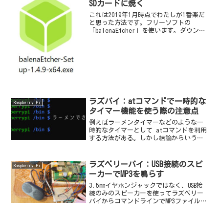
SDカードに焼く
これは2019年1月時点でわたしが1番楽だ
と思った方法です。フリーソフトの
「balenaEtcher」を使います。ダウンロ
ードとインストールまずは、
balenaEtcherのサイトに移動します。
balenaEtcher - Home緑色の綺...
ラズパイ：atコマンドで一時的な
Raspberry Pi
タイマー機能を使う際の注意点
例えばラーメンタイマーなどのような一
時的なタイマーとして atコマンドを利用
する方法がある。しかし結論からいうと
ラーメンタイマーでは使えない。(かため
なラーメンで良ければ大丈夫かもしれな
い！）
ラズベリーパイ：USB接続のスピ
Raspberry Pi
ーカーでMP3を鳴らす
3.5mmイヤホンジャックではなく、USB接
続のみのスピーカーを使ってラズベリー
パイからコマンドラインでMP3ファイルを
鳴らす方法です。結論から言うと以下の3
点が必要です。