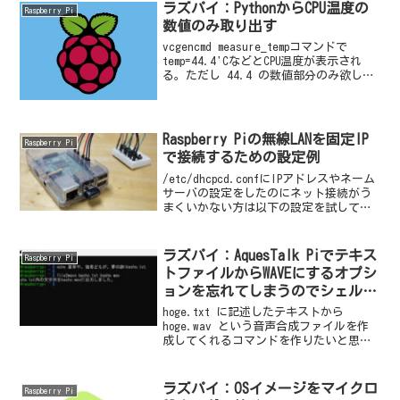
ラズパイ：PythonからCPU温度の
Raspberry Pi
数値のみ取り出す
vcgencmd measure_tempコマンドで
temp=44.4'CなどとCPU温度が表示され
る。ただし 44.4 の数値部分のみ欲し
い。
Raspberry Piの無線LANを固定IP
Raspberry Pi
で接続するための設定例
/etc/dhcpcd.confにIPアドレスやネーム
サーバの設定をしたのにネット接続がう
まくいかない方は以下の設定を試してみ
るといいです。
ラズパイ：AquesTalk Piでテキス
Raspberry Pi
トファイルからWAVEにするオプシ
ョンを忘れてしまうのでシェル化
する
hoge.txt に記述したテキストから
hoge.wav という音声合成ファイルを作
成してくれるコマンドを作りたいと思い
ました。
ラズパイ：OSイメージをマイクロ
Raspberry Pi