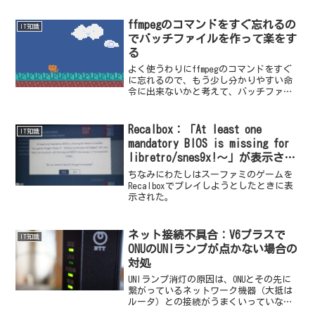
ffmpegのコマンドをすぐ忘れるの
IT知識
でバッチファイルを作って楽をす
る
よく使うわりにffmpegのコマンドをすぐ
に忘れるので、もう少し分かりやすい命
令に出来ないかと考えて、バッチファイ
ルを作ってしまえばいいことに気づい
た。
Recalbox：「At least one
IT知識
mandatory BIOS is missing for
libretro/snes9x!～」が表示され
たときの対処方法
ちなみにわたしはスーファミのゲームを
Recalboxでプレイしようとしたときに表
示された。
ネット接続不具合：V6プラスで
IT知識
ONUのUNIランプが点かない場合の
対処
UNIランプ消灯の原因は、ONUとその先に
繋がっているネットワーク機器（大抵は
ルータ）との接続がうまくいっていない
こと。まずは以下を試す。