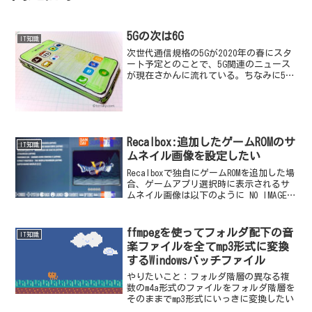
5Gの次は6G
IT知識
次世代通信規格の5Gが2020年の春にスタ
ート予定とのことで、5G関連のニュース
が現在さかんに流れている。ちなみに5G
を正式には「ファイブ・ジェネレーショ
ン」と読むらしい。わたしは最初に見た
時、5GのGが補助単位の「ギガ」かと勘違
いしていた...
Recalbox:追加したゲームROMのサ
IT知識
ムネイル画像を設定したい
Recalboxで独自にゲームROMを追加した場
合、ゲームアプリ選択時に表示されるサ
ムネイル画像は以下のように NO IMAGE
AVAILABLE となってしまう。
ffmpegを使ってフォルダ配下の音
IT知識
楽ファイルを全てmp3形式に変換
するWindowsバッチファイル
やりたいこと：フォルダ階層の異なる複
数のm4a形式のファイルをフォルダ階層を
そのままでmp3形式にいっきに変換したい