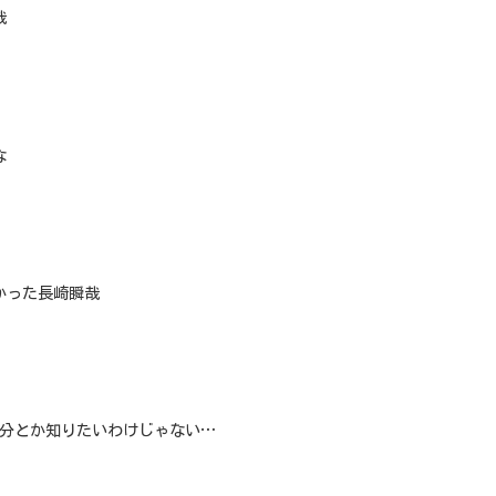
哉
な
かった長崎瞬哉
1分とか知りたいわけじゃない…