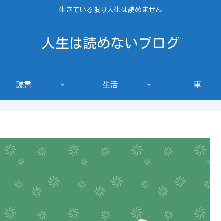
生きている限り人生は読めません
人生は読めないブログ
読書
生活
車