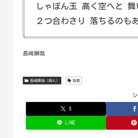
しゃぼん玉 高く空へと 舞
２つ合わさり 落ちるのも
長崎瞬哉
長崎瞬哉（詩人）
短歌
シ
X
LINE