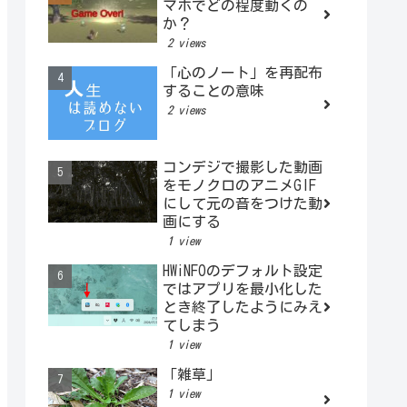
マホでどの程度動くの
か？
2 views
「心のノート」を再配布
することの意味
2 views
コンデジで撮影した動画
をモノクロのアニメGIF
にして元の音をつけた動
画にする
1 view
HWiNFOのデフォルト設定
ではアプリを最小化した
とき終了したようにみえ
てしまう
1 view
「雑草」
1 view