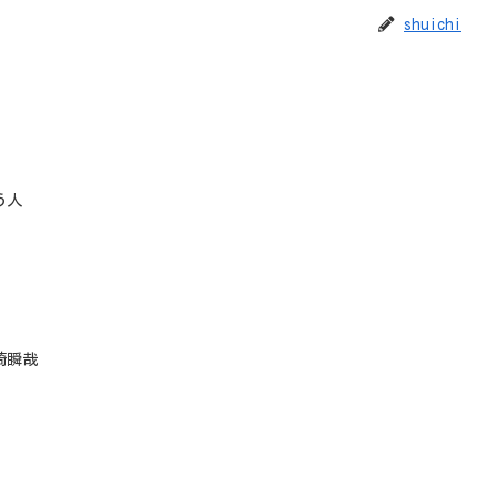
shuichi
う人
崎瞬哉