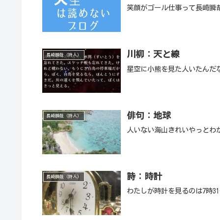
笑顔がゴール仕事って長崎瞬
川柳：天と線
長崎瞬哉（詩人）
星空に小熊を見た人いたんだ
俳句：地球
長崎瞬哉（詩人）
人いない海山きれいやっとわ
詩：時計
長崎瞬哉（詩人）
わたしが時計を見るのは7時3