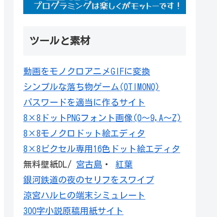
ツールと素材
動画をモノクロアニメGIFに変換
シンプルな落ち物ゲーム(OTIMONO)
パスワードを適当に作るサイト
8×8ドットPNGフォント画像(0～9,A～Z)
8×8モノクロドット絵エディタ
8×8ピクセル専用16色ドット絵エディタ
無料壁紙DL/
宮古島
・
紅葉
銀河鉄道の夜のセリフをスワイプ
涼宮ハルヒの端末シミュレート
300字小説原稿用紙サイト