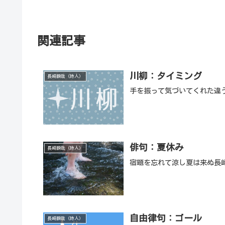
関連記事
川柳：タイミング
長崎瞬哉（詩人）
手を振って気づいてくれた違
俳句：夏休み
長崎瞬哉（詩人）
宿題を忘れて涼し夏は来ぬ長
自由律句：ゴール
長崎瞬哉（詩人）