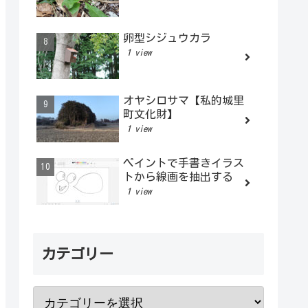
卵型シジュウカラ
1 view
オヤシロサマ【私的城里
町文化財】
1 view
ペイントで手書きイラス
トから線画を抽出する
1 view
カテゴリー