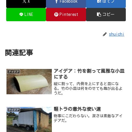
X
Facebook
はてブ
LINE
Pinterest
コピー
shuichi
関連記事
アイデア：竹を割って風雅な小皿
アイデア
にする
縦に割って、内側を上にすると皿にな
る。竹の小皿は何をのせても趣が出るよ
うだ。
軽トラの意外な使い道
アイデア
物事にこだわらない。潔さは素敵なアイ
デアだ。