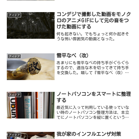
コンデジで撮影した動画をモノク
アイデア
ロのアニメGIFにして元の音をつ
けた動画にする
何も起きない。でもちょっと何か起きそ
うな怖い雰囲気の動画となった。
雪平なべ（改）
アイデア
あまりにも雪平なべの持ち手がぐらぐら
するので、適当な木を切ってきて持ち手
を交換した。題して『雪平なべ（改）』
だ。ごらんの通り、持ち手部分が裏の雑
木林から切ってきた木でできている。威
勢余って「えいやっ」と雪平なべの持ち
手を抜き取ってしまったわ...
ノートパソコンをスマートに整理
アイデア
する
最近気に入って利用している使っていな
い時のノートパソコン整理方法は、本立
てにノートパソコンを縦に置くという方
法だ。
我が家のインフルエンザ対策
アイデア