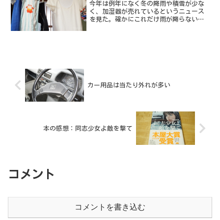
今年は例年になく冬の降雨や積雪が少な
く、加湿器が売れているというニュース
を見た。確かにこれだけ雨が降らない
と、室内が乾燥してくる。じゃあ、加湿
器を買おうか！では芸がない。東日本大
震災の後、わたしは出来るだけ電気を使
わずに生きていきたいと考え...
カー用品は当たり外れが多い
本の感想：同志少女よ敵を撃て
コメント
コメントを書き込む