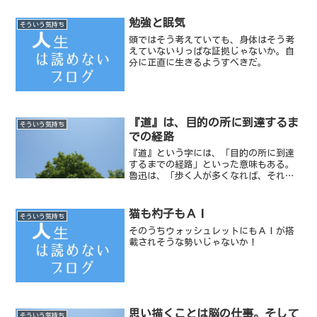
反省をしたことがあるか？と...
勉強と眠気
そういう気持ち
頭ではそう考えていても、身体はそう考
えていないりっぱな証拠じゃないか。自
分に正直に生きるようすべきだ。
『道』は、目的の所に到達するま
そういう気持ち
での経路
『道』という字には、「目的の所に到達
するまでの経路」といった意味もある。
魯迅は、「歩く人が多くなれば、それが
道になるのだ。」と言った。【写真／
2011年10月10日 『大』という字を筆で
描いた】
猫も杓子もＡＩ
そういう気持ち
そのうちウォッシュレットにもＡＩが搭
載されそうな勢いじゃないか！
思い描くことは脳の仕事。そして
そういう気持ち