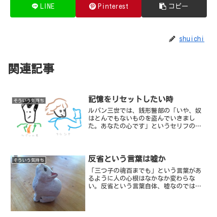
LINE
Pinterest
コピー
shuichi
関連記事
記憶をリセットしたい時
そういう気持ち
ルパン三世では、銭形警部の「いや、奴
はとんでもないものを盗んでいきまし
た。あなたの心です」というセリフの箇
所で毎回感動するし、ナウシカでは「そ
の者、青き衣をまといて金色の野に降り
立ち…」との大ばば様のセリフに「そう
そう、これだよこれ！」となる。
反省という言葉は嘘か
そういう気持ち
「三つ子の魂百までも」という言葉があ
るように人の心根はなかなか変わらな
い。反省という言葉自体、嘘なのではな
いかと思えてくる。人類の歴史の中で戦
争がなくなった試しがない、という事実
がそれを証明している。自分はこれまで