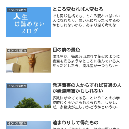
ところ変われば人変わる
そういう気持ち
でも同じ性格でも、ところ変わればいい
人になれたり、悪い人になったりするの
かもしれないから、あまり深く考えない
方が身のためかもしれない。
目の前の景色
そういう気持ち
流れ星が、毎晩沢山流れて花火のように
夜空を彩るようなところに住んでいる人
だったとしたら、流れ星が一つもない日
は珍しがって夜空を見るのだろうか。わ
たしが今見ているありふれた景色も、ど
こかの誰かからすれば、すごく珍しく貴
重な景色なのかもしれない...
発達障害の人からすれば普通の人
そういう気持ち
が発達障害かもしれない
多数決が全てである、ということを小学
校時代くらいから教えられた。しかし、
だ。多数決が正しいかどうかというの
は、歴史が示す限りそうとも言えない。
遠まわりして得たもの
そういう気持ち