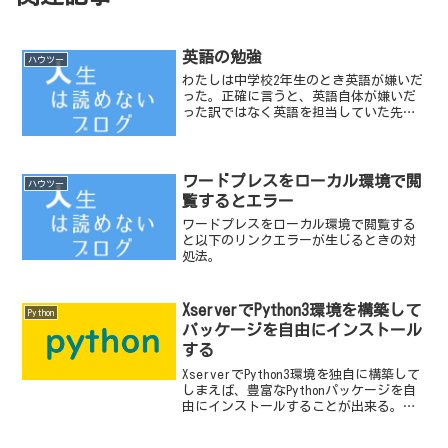
英語の勉強
ハウツー
わたしは中学校2年生のとき英語が嫌いだ
った。正確に言うと、英語自体が嫌いだ
った訳ではなく英語を担当していた先生
が嫌いだったのだ。見本として先生が教
科書を読む上げるときの発音が変だ、と
わたしは思っていた。また、毎回お決ま
りのように先生と生徒が...
ワードプレスをローカル環境で閲
ハウツー
覧するとエラー
ワードプレスをローカル環境で閲覧する
と以下のリンクエラーが生じるときの対
処法。
XserverでPython3環境を構築して
Python
パッケージを自由にインストール
する
XserverでPython3環境を独自に構築して
しまえば、豊富なPythonパッケージを自
由にインストールすることが出来る。さ
らに応用として、PythonをPHPのようなサ
ーバサイドプログラムとして実行させる