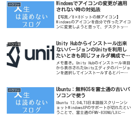
ことも出来るようになる。以下は...
Windowsでアイコンの変更が適用
ハウツー
されない時の対処法
【写真／8×8ドットの顔アイコン】
Windowsのアイコンを自分で作ったアイコ
ンに変更しようと思って、デスクトップ
アイコンを右クリックして＜プロパティ
＞ー＜アイコンの変更＞をした。その
後、やっぱり別のアイコンにしようと思
Unity Hubからインストール出来
ハウツー
い再度アイコンの変更...
ないバージョンのUnityを利用し
たいときも同じフォルダ構成でイ
ンストールしたい場合のメモ書き
メモ書き。Unity Hubのインストール項目
から表示されたUnityエディタのバージョ
ンを選択してインストールするとバージ
ョンごとにフォルダを分けてくれるので
管理しやすい。
Ubuntu：無料OSを富士通の古いパ
ハウツー
ソコンで使う
Ubuntu 12.04LTS日本語版スクリーンシ
ョットWindowsXPのサポートが切れたとい
うことで、富士通のFMV-830NU/LXに
UbuntuというLinuxベースのOSをインスト
ールして使ってみた。Ubuntuは、ウブン
ドゥと読...