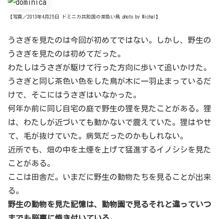
【写真／2013年4月25日 ドミニカ共和国の茶色い鳥 photo by Michal】
うさぎを見たのは今回が初めてではない。しかし、野生の
うさぎを見たのは初めてだった。
わたしはうさぎが駆けて行った方向に歩いて追いかけた。
うさぎと同じ茶色い色をした鳥が木に一羽止まっているだ
けで、そこにはうさぎはいなかった。
何年か前に同じ自宅の庭で野生の狸を見たことがある。狸
は、わたしが近づいても動かないで震えていた。狸はやせ
て、毛が抜けていた。病気だったのかもしれない。
近所でも、畑の中を土煙を上げて猛進するイノシシを見た
ことがある。
ここは田舎だ。いまだに野生の動物たちを見ることが出来
る。
野生の動物を見た記憶は、動物園で見るそれと違っていつ
までも脳裏に焼き付いている。