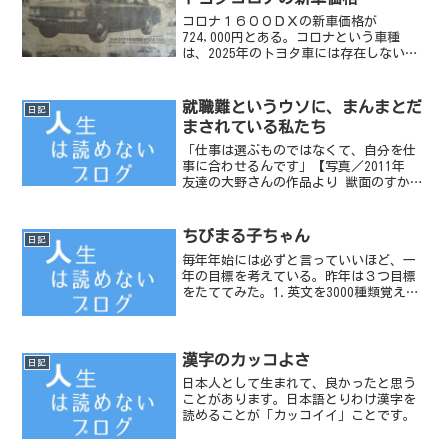
コロナ１６００ＤＸの新車価格が
724,000円とある。コロナという車種
は、2025年のトヨタ車には存在しない。
今のトヨタ車でいうならカローラあたり
が一番近い。（実際には当時のコロナ
は、カローラのワンクラス上の車種とい
就職難というウソに、まんまとだ
日記
う位置づけだったが）
まされている私たち
「仕事は選ぶものではなくて、自分を仕
事に合わせるんです」【写真／2011年
友達の大野さんの作品より 獣面のすかし
彫り】ネットで意見をホームページで発
表したり、ブログを書いたり、つぶやい
たりしている人が増えました。でも、そ
ちびまる子ちゃん
日記
こで得ることができ...
毎年年始には必ずと言っていいほど、一
年の目標を考えている。昨年は３つ目標
をたててみた。1.英文を3000種類覚える
2.記憶に残る授業をする3.物を減らして
いく実際には3つ目だけが達成されただけ
で終わった。だいたい毎年こんな感じ
で、100％達...
漢字のカッコよさ
日記
日本人として生まれて、良かったと思う
ことがあります。日本語とりわけ漢字を
読めることが「カッコイイ」ことです。