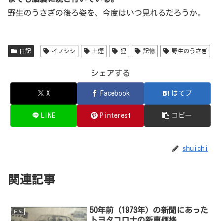
野生のうさぎの後ろ姿を、今度はいつ見れるだろうか。
日記
イノシシ
土煙
狸
記憶
野生のうさぎ
シェアする
X
Facebook
はてブ
LINE
Pinterest
コピー
shuichi
関連記事
50年前（1973年）の新聞にあった
日記
トヨタコロナの新車価格