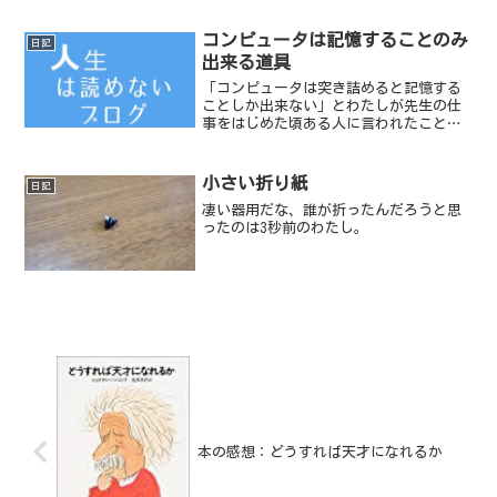
コンピュータは記憶することのみ
日記
出来る道具
「コンピュータは突き詰めると記憶する
ことしか出来ない」とわたしが先生の仕
事をはじめた頃ある人に言われたことが
あります。ごみ箱に入れるとデータが消
えるじゃん、とその時思ったわけです
が、事実は違いました。
小さい折り紙
日記
凄い器用だな、誰が折ったんだろうと思
ったのは3秒前のわたし。
本の感想：どうすれば天才になれるか