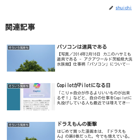
shuichi
関連記事
パソコンは道具である
そういう気持ち
【写真／2014年2月16日 カニのハサミも
道具である - アクアワールド茨城県大洗
水族館】仕事柄「パソコン」について教
えることが多い。わたしは学生に「パソ
コンは道具である」というしごく当たり
前の話を、よくする。ねじ回しのドライ
バー、木を切...
CopilotがPilotになる日
そういう気持ち
「こりゃ自分が作るよりいいものが出来
るぞ！」などと、自分の仕事をCopilotに
丸投げしている人も最近では増えてきて
いる。
ドラえもんの衝撃
そういう気持ち
はじめて買った漫画本は、『ドラえも
ん』の第8巻だった。今でも憶えている。