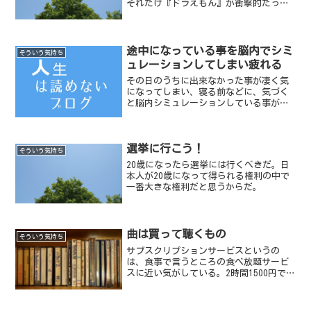
それだけ『ドラえもん』が衝撃的だった
ということだ。
途中になっている事を脳内でシミ
そういう気持ち
ュレーションしてしまい疲れる
その日のうちに出来なかった事が凄く気
になってしまい、寝る前などに、気づく
と脳内シミュレーションしている事があ
る。
選挙に行こう！
そういう気持ち
20歳になったら選挙には行くべきだ。日
本人が20歳になって得られる権利の中で
一番大きな権利だと思うからだ。
曲は買って聴くもの
そういう気持ち
サブスクリプションサービスというの
は、食事で言うところの食べ放題サービ
スに近い気がしている。2時間1500円で全
品食べ放題！とかそういった類の考え方
だ。