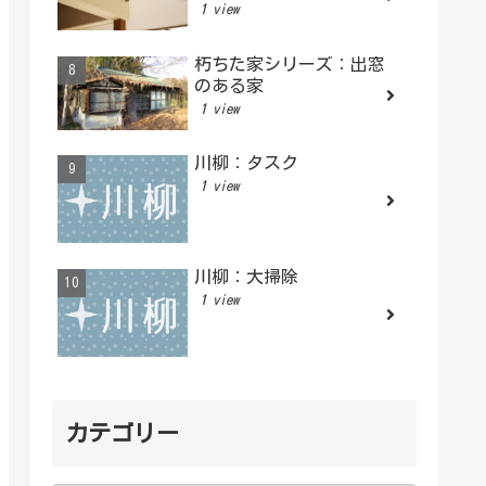
1 view
朽ちた家シリーズ：出窓
のある家
1 view
川柳：タスク
1 view
川柳：大掃除
1 view
カテゴリー