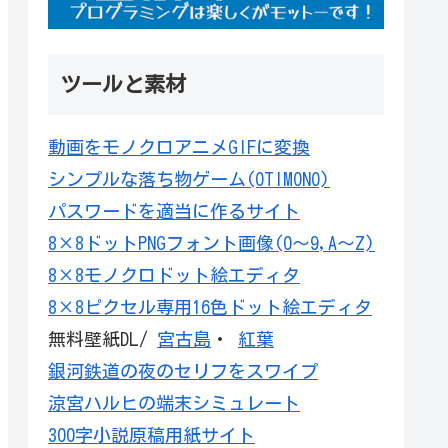
ツールと素材
動画をモノクロアニメGIFに変換
シンプルな落ち物ゲーム(OTIMONO)
パスワードを適当に作るサイト
8×8ドットPNGフォント画像(0～9,A～Z)
8×8モノクロドット絵エディタ
8×8ピクセル専用16色ドット絵エディタ
無料壁紙DL/
宮古島
・
紅葉
銀河鉄道の夜のセリフをスワイプ
涼宮ハルヒの端末シミュレート
300字小説原稿用紙サイト