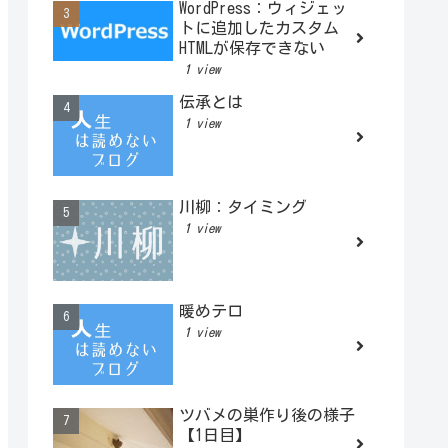
WordPress：ウィジェッ
トに追加したカスタム
HTMLが保存できない
1 view
伝承とは
1 view
川柳：タイミング
1 view
暖めテロ
1 view
ツバメの巣作り後の様子
【1日目】