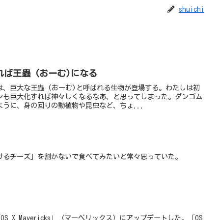
shuichi
ば王蟲 (おーむ)になる
は、巨大な王蟲 (おーむ)と呼ばれる生物が登場する。わたしは初
シも巨大化すれば神々しくなるなあ、と思ってしまった。ダンゴム
うに、身の回りの動植物や昆虫など、ちょ...
けるチーズ」を割かないで食べてみたいと常々思っていた。
S X Mavericks」（マーベリックス）にアップデートした。「OS