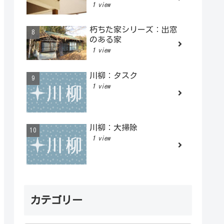
1 view
朽ちた家シリーズ：出窓
のある家
1 view
川柳：タスク
1 view
川柳：大掃除
1 view
カテゴリー