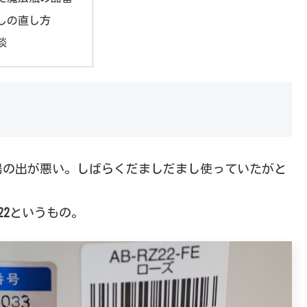
しの直し方
談
湯の出が悪い。しばらくだましだまし使っていたがと
22
というもの。