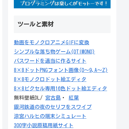
ツールと素材
動画をモノクロアニメGIFに変換
シンプルな落ち物ゲーム(OTIMONO)
パスワードを適当に作るサイト
8×8ドットPNGフォント画像(0～9,A～Z)
8×8モノクロドット絵エディタ
8×8ピクセル専用16色ドット絵エディタ
無料壁紙DL/
宮古島
・
紅葉
銀河鉄道の夜のセリフをスワイプ
涼宮ハルヒの端末シミュレート
300字小説原稿用紙サイト