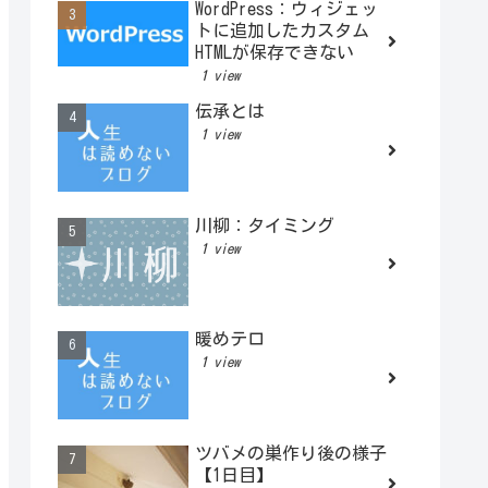
WordPress：ウィジェッ
トに追加したカスタム
HTMLが保存できない
1 view
伝承とは
1 view
川柳：タイミング
1 view
暖めテロ
1 view
ツバメの巣作り後の様子
【1日目】