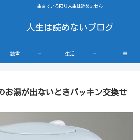
生きている限り人生は読めません
人生は読めないブログ
読書
生活
車
のお湯が出ないときパッキン交換せ