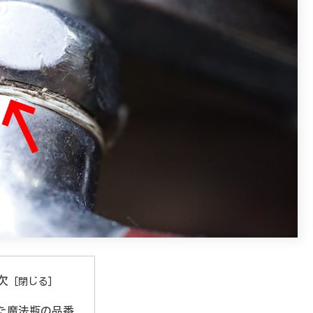
次
た魔法瓶の品番